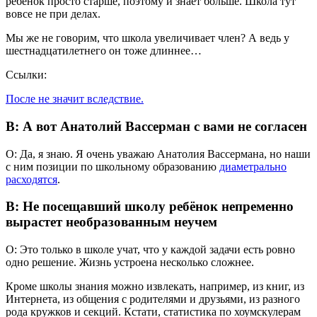
ребёнок просто старше, поэтому и знает больше. Школа тут
вовсе не при делах.
Мы же не говорим, что школа увеличивает член? А ведь у
шестнадцатилетнего он тоже длиннее…
Ссылки:
После не значит вследствие.
В: А вот Анатолий Вассерман с вами не согласен
О: Да, я знаю. Я очень уважаю Анатолия Вассермана, но наши
с ним позиции по школьному образованию
диаметрально
расходятся
.
В: Не посещавший школу ребёнок непременно
вырастет необразованным неучем
О: Это только в школе учат, что у каждой задачи есть ровно
одно решение. Жизнь устроена несколько сложнее.
Кроме школы знания можно извлекать, например, из книг, из
Интернета, из общения с родителями и друзьями, из разного
рода кружков и секций. Кстати, статистика по хоумскулерам