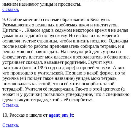
именем называют улицы и проспекты.
Ссылка.
9. Особое мнение о системе образования в Беларуси.
Размышления о реальных проблемах школ и институтов.
Цитата: «…Классе эдак в седьмом некоторое время я не делал
домашних заданий по русскому. Но из благих намерений
оставлял пустые страницы, чтобы вписать позднее. Однажды
после какой-то работы преподаватель собирала тетради, и я
решил мою всё равно сдать. На следующий день утром на
физкультуру влетает моя классная преподаватель в бешенстве,
устраивает скандал, вызывает родителей. Звучит куча
патетики (хоть и 1995 год на дворе) и прочей чепухи. А вот
что произошло в учительской. Не знаю в какой форме, но та
русичка (ей пойдёт такое название) увидев мою тетрадь,
пожаловалась классной, что я её хотел оскорбить такой
тетрадкой. Учителя её поддержали. Где-то в этой цепочке (а
может и у русички) появилось утверждение, что я специально
сделал такую тетрадку, чтобы её оскорбить».
Ссылка.
10. Рассказ о школе от
agent_sm_it
:
Ссылка.