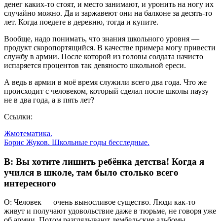
денег каких-то стоят, и место занимают, и уронить на ногу их
случайно можно. Да и заржавеют они на балконе за десять-то
лет. Когда поедете в деревню, тогда и купите.
Вообще, надо понимать, что знания школьного уровня —
продукт скоропортящийся. В качестве примера могу привести
службу в армии. После которой из головы солдата начисто
испаряется процентов так девяносто школьной ереси.
А ведь в армии в моё время служили всего два года. Что же
происходит с человеком, который сделал после школы паузу
не в два года, а в пять лет?
Ссылки:
Жмотематика.
Борис Жуков. Школьные годы бесследные.
В: Вы хотите лишить ребёнка детства! Когда я
учился в школе, там было столько всего
интересного
О: Человек — очень выносливое существо. Люди как-то
живут и получают удовольствие даже в тюрьме, не говоря уже
об армии. Потом разглядывают дембельские альбомы,