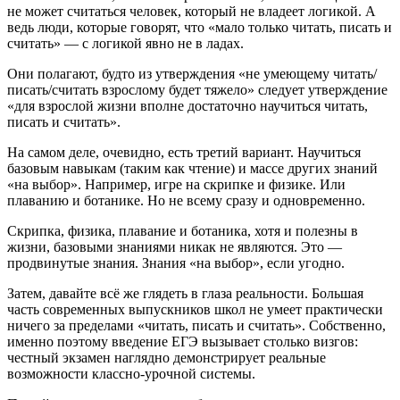
не может считаться человек, который не владеет логикой. А
ведь люди, которые говорят, что «мало только читать, писать и
считать» — с логикой явно не в ладах.
Они полагают, будто из утверждения «не умеющему читать/
писать/считать взрослому будет тяжело» следует утверждение
«для взрослой жизни вполне достаточно научиться читать,
писать и считать».
На самом деле, очевидно, есть третий вариант. Научиться
базовым навыкам (таким как чтение) и массе других знаний
«на выбор». Например, игре на скрипке и физике. Или
плаванию и ботанике. Но не всему сразу и одновременно.
Скрипка, физика, плавание и ботаника, хотя и полезны в
жизни, базовыми знаниями никак не являются. Это —
продвинутые знания. Знания «на выбор», если угодно.
Затем, давайте всё же глядеть в глаза реальности. Большая
часть современных выпускников школ не умеет практически
ничего за пределами «читать, писать и считать». Собственно,
именно поэтому введение ЕГЭ вызывает столько визгов:
честный экзамен наглядно демонстрирует реальные
возможности классно-урочной системы.