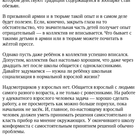
котором действуют традиции содержащейся в зоопарке стаи
обезьян.
В призывной армии и в тюрьме такой опыт и в самом деле
будет полезен. Если, конечно, закрыть глаза на то
обстоятельство, что значительная часть детей получает опыт
отрицательный — в коллектив не вписывается. Что бывает с
такими детьми в армии или в тюрьме можете почитать в
жёлтой прессе.
Однако пусть даже ребёнок в коллектив успешно вписался.
Допустим, коллектив был настолько хорошим, что даже через
двадцать лет после школы общается с одноклассниками.
Давайте задумаемся — нужна ли ребёнку школьная
социализация в нормальной взрослой жизни?
Надсмотрщиков у взрослых нет. Общается взрослый с людьми
самого разного возраста, а не только с ровесниками. На работе
у адекватного взрослого человека задача — хорошо сделать
работу, а не просмотреть как можно больше порнухи, пока
начальник не засёк. И, главное, по-настоящему взрослый
человек должен уметь принимать решения самостоятельно и
класть прибор на мнение окружающих. У окончившего школу
конформиста с самостоятельным принятием решений обычно
проблемы.