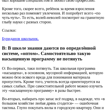
был хорошим специалистом и любил свою профессию.
Кроме того, скорее всего, ребёнок за время взросления
несколько раз поменяет увлечения. И попробует всего «по
чуть-чуть». То есть, волей-неволей посмотрит на гранитную
глыбу науки с разных сторон.
Ссылки:
Буриданов школьник.
В: В школе знания даются по определённой
системе, «оптом». Самостоятельно такую
насыщенную программу не потянуть
О: Во-первых, таки потянуть. Так школьная программа
«насыщена», в основном, мусорной информацией, которую
можно безо всякого вреда для понимания материала
пропустить. Кроме того, учитель всегда ориентируется на
самых слабых. При самостоятельной работе можно изучить
эту «насыщенную программу» в разы быстрее.
Во-вторых, набирать про запас всё подряд, в надежде, что «в
большом хозяйстве любая дрянь сгодится» — ошибочная
тактика. Глупо покупать вилы в городскую квартиру. Они и