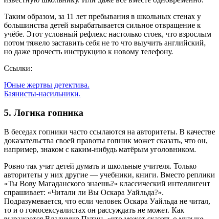
Таким образом, за 11 лет пребывания в школьных стенах у
большинства детей вырабатывается сильное отвращение к
учёбе. Этот условный рефлекс настолько стоек, что взрослым
потом тяжело заставить себя не то что выучить английский,
но даже прочесть инструкцию к новому телефону.
Ссылки:
Юные жертвы детектива.
Баянисты-насильники.
5. Логика гопника
В беседах гопники часто ссылаются на авторитеты. В качестве
доказательства своей правоты гопник может сказать, что он,
например, знаком с каким-нибудь матёрым уголовником.
Ровно так учат детей думать и школьные учителя. Только
авторитеты у них другие — учебники, книги. Вместо реплики
«Ты Вову Магаданского знаешь?» классический интеллигент
спрашивает: «Читали ли Вы Оскара Уайльда?».
Подразумевается, что если человек Оскара Уайльда не читал,
то и о гомосексуалистах он рассуждать не может. Как
выражается Владимир Путин, «что может сказать о музыке