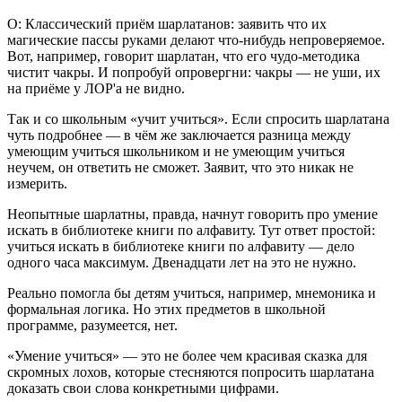
О: Классический приём шарлатанов: заявить что их
магические пассы руками делают что-нибудь непроверяемое.
Вот, например, говорит шарлатан, что его чудо-методика
чистит чакры. И попробуй опровергни: чакры — не уши, их
на приёме у ЛОР'а не видно.
Так и со школьным «учит учиться». Если спросить шарлатана
чуть подробнее — в чём же заключается разница между
умеющим учиться школьником и не умеющим учиться
неучем, он ответить не сможет. Заявит, что это никак не
измерить.
Неопытные шарлатны, правда, начнут говорить про умение
искать в библиотеке книги по алфавиту. Тут ответ простой:
учиться искать в библиотеке книги по алфавиту — дело
одного часа максимум. Двенадцати лет на это не нужно.
Реально помогла бы детям учиться, например, мнемоника и
формальная логика. Но этих предметов в школьной
программе, разумеется, нет.
«Умение учиться» — это не более чем красивая сказка для
скромных лохов, которые стесняются попросить шарлатана
доказать свои слова конкретными цифрами.