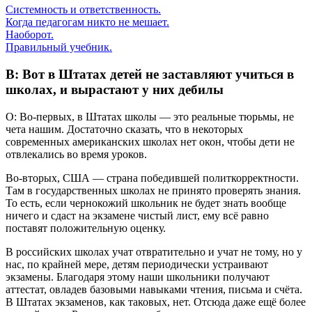
Системность и ответственность.
Когда педагогам никто не мешает.
Наоборот.
Правильный учебник.
В: Вот в Штатах детей не заставляют учиться в
школах, и вырастают у них дебилы
О: Во-первых, в Штатах школы — это реальные тюрьмы, не
чета нашим. Достаточно сказать, что в некоторых
современных американских школах нет окон, чтобы дети не
отвлекались во время уроков.
Во-вторых, США — страна победившей политкорректности.
Там в государственных школах не принято проверять знания.
То есть, если чернокожий школьник не будет знать вообще
ничего и сдаст на экзамене чистый лист, ему всё равно
поставят положительную оценку.
В российских школах учат отвратительно и учат не тому, но у
нас, по крайней мере, детям периодически устраивают
экзамены. Благодаря этому наши школьники получают
аттестат, овладев базовыми навыками чтения, письма и счёта.
В Штатах экзаменов, как таковых, нет. Отсюда даже ещё более