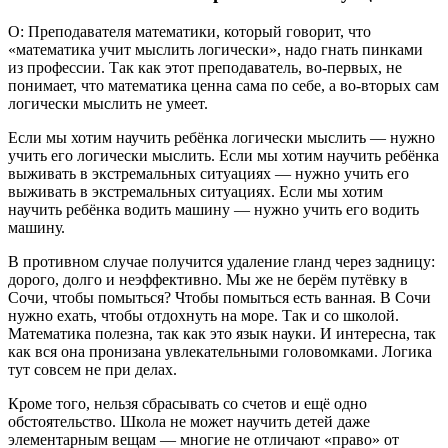
О: Преподавателя математики, который говорит, что
«математика учит мыслить логически», надо гнать пинками
из профессии. Так как этот преподаватель, во-первых, не
понимает, что математика ценна сама по себе, а во-вторых сам
логически мыслить не умеет.
Если мы хотим научить ребёнка логически мыслить — нужно
учить его логически мыслить. Если мы хотим научить ребёнка
выживать в экстремальных ситуациях — нужно учить его
выживать в экстремальных ситуациях. Если мы хотим
научить ребёнка водить машину — нужно учить его водить
машину.
В противном случае получится удаление гланд через задницу:
дорого, долго и неэффективно. Мы же не берём путёвку в
Сочи, чтобы помыться? Чтобы помыться есть ванная. В Сочи
нужно ехать, чтобы отдохнуть на море. Так и со школой.
Математика полезна, так как это язык науки. И интересна, так
как вся она пронизана увлекательными головомками. Логика
тут совсем не при делах.
Кроме того, нельзя сбрасывать со счетов и ещё одно
обстоятельство. Школа не может научить детей даже
элементарным вещам — многие не отличают «право» от