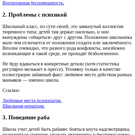
Воспитанная беспомощность.
2. Проблемы с психикой
Школьный класс, по сути своей, это замкнутый коллектив
тюремного типа: детей там держат насильно, и они
вынуждены «общаться» друг с другом. Положение школьника
мало чем отличается от положения солдата или заключённого.
Вполне очевидно, что разного рода конфликты, неизбежно
возникающие в такой среде, не проходят безболезненно.
Не буду вдаваться в конкретные детали (хотя статистика
регулярно мелькает в прессе). Упомяну только в качестве
иллюстрации забавный факт: любимое место действия разных
маньяков — именно школа.
Ссылки:
Любимые места психопатов.
Школьная иерархия.
3. Поведение раба
Школа учит детей быть рабами: бояться кнута надсмотрщика,
подчиняться старшим, уважать авторитеты и беспрекословно