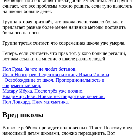
руководит или составляет несъедобные учебники. Эта группа
считает, что все проблемы можно решить, если тупо выделять
на школы больше денег.
Группа вторая признаёт, что школа очень тяжело больна и
предлагает разные более-менее наивные методы поставить
больного на ноги.
Группа третья считает, что современная школа уже умерла.
Теперь, если считаете, что прав тот, у кого больше регалий,
вот вам ссылки на мнение о школе разных людей:
Пол Грэм. За что не любят ботанов.
Иван Низгораев. Рецензия на книгу Ивана Иллича
"Освобождение от школ. Пропорциональность и
современный мир.
Масару Ибука. После трёх уже поздно.
Владимир Леви. Новый нестандартный ребёнок.
Пол Локхард. Плач математика.
Вред школы
В школе ребёнок проводит полновесных 11 лет. Поэтому вред,
наносимый детям школами, сложно переоценить. Вот