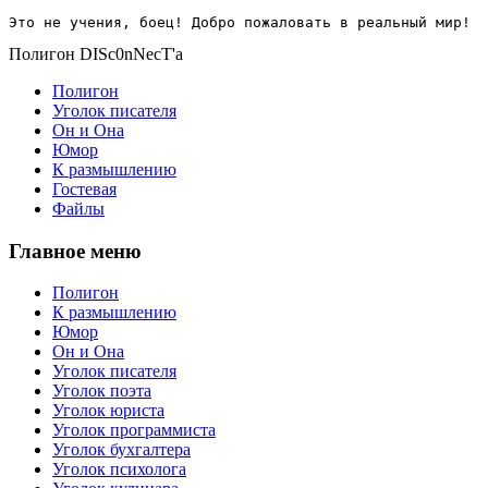
Это не учения, боец! Добро пожаловать в реальный мир!
Полигон DISc0nNecT'a
Полигон
Уголок писателя
Он и Она
Юмор
К размышлению
Гостевая
Файлы
Главное меню
Полигон
К размышлению
Юмор
Он и Она
Уголок писателя
Уголок поэта
Уголок юриста
Уголок программиста
Уголок бухгалтера
Уголок психолога