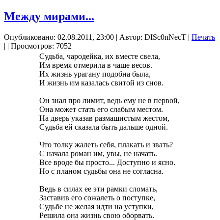
Между мирами...
Опубликовано: 02.08.2011, 23:00
|
Автор: DISc0nNecT
|
Печать
|
| Просмотров: 7052
Судьба, чародейка, их вместе свела,
Им время отмерила в чаше весов.
Их жизнь урагану подобна была,
И жизнь им казалась свитой из снов.
Он знал про лимит, ведь ему не в первой,
Она может стать его слабым местом.
На дверь указав размашистым жестом,
Судьба ей сказала быть дальше одной.
Что толку жалеть себя, плакать и звать?
С начала роман им, увы, не начать.
Все вроде бы просто... Доступно и ясно.
Но с планом судьбы она не согласна.
Ведь в силах ее эти рамки сломать,
Заставив его сожалеть о поступке,
Судьбе не желая идти на уступки,
Решила она жизнь свою оборвать.