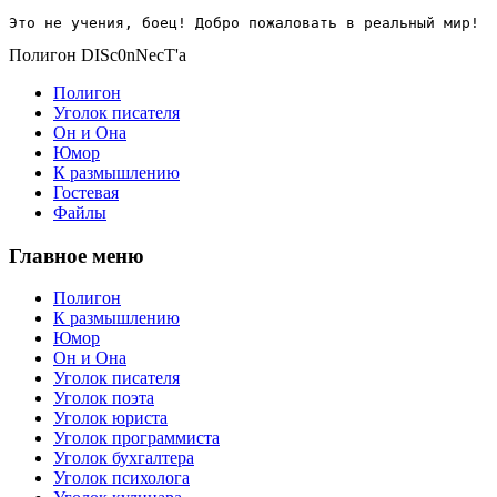
Это не учения, боец! Добро пожаловать в реальный мир!
Полигон DISc0nNecT'a
Полигон
Уголок писателя
Он и Она
Юмор
К размышлению
Гостевая
Файлы
Главное меню
Полигон
К размышлению
Юмор
Он и Она
Уголок писателя
Уголок поэта
Уголок юриста
Уголок программиста
Уголок бухгалтера
Уголок психолога