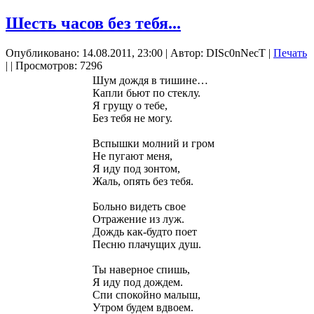
Шесть часов без тебя...
Опубликовано: 14.08.2011, 23:00
|
Автор: DISc0nNecT
|
Печать
|
| Просмотров: 7296
Шум дождя в тишине…
Капли бьют по стеклу.
Я грущу о тебе,
Без тебя не могу.
Вспышки молний и гром
Не пугают меня,
Я иду под зонтом,
Жаль, опять без тебя.
Больно видеть свое
Отражение из луж.
Дождь как-будто поет
Песню плачущих душ.
Ты наверное спишь,
Я иду под дождем.
Спи спокойно малыш,
Утром будем вдвоем.