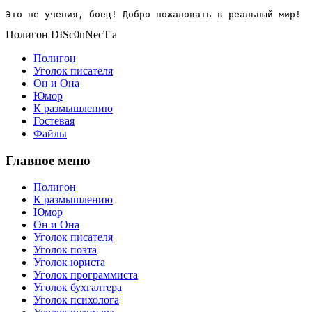
Это не учения, боец! Добро пожаловать в реальный мир!
Полигон DISc0nNecT'a
Полигон
Уголок писателя
Он и Она
Юмор
К размышлению
Гостевая
Файлы
Главное меню
Полигон
К размышлению
Юмор
Он и Она
Уголок писателя
Уголок поэта
Уголок юриста
Уголок программиста
Уголок бухгалтера
Уголок психолога