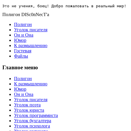
Это не учения, боец! Добро пожаловать в реальный мир!
Полигон DISc0nNecT'a
Полигон
Уголок писателя
Он и Она
Юмор
К размышлению
Гостевая
Файлы
Главное меню
Полигон
К размышлению
Юмор
Он и Она
Уголок писателя
Уголок поэта
Уголок юриста
Уголок программиста
Уголок бухгалтера
Уголок психолога