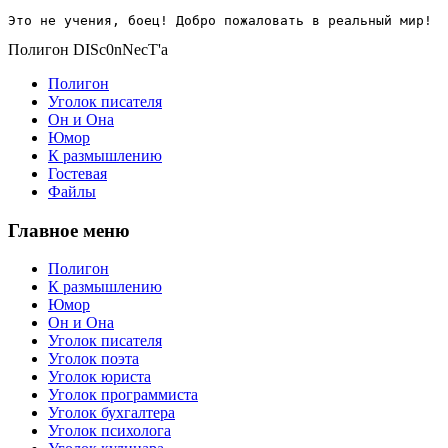
Это не учения, боец! Добро пожаловать в реальный мир!
Полигон DISc0nNecT'a
Полигон
Уголок писателя
Он и Она
Юмор
К размышлению
Гостевая
Файлы
Главное меню
Полигон
К размышлению
Юмор
Он и Она
Уголок писателя
Уголок поэта
Уголок юриста
Уголок программиста
Уголок бухгалтера
Уголок психолога