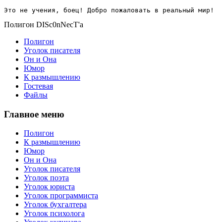
Это не учения, боец! Добро пожаловать в реальный мир!
Полигон DISc0nNecT'a
Полигон
Уголок писателя
Он и Она
Юмор
К размышлению
Гостевая
Файлы
Главное меню
Полигон
К размышлению
Юмор
Он и Она
Уголок писателя
Уголок поэта
Уголок юриста
Уголок программиста
Уголок бухгалтера
Уголок психолога