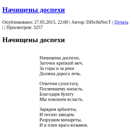
Начищены доспехи
Опубликовано: 27.05.2015, 22:00
|
Автор: DISc0nNecT
|
Печать
|
| Просмотров: 3257
Начищены доспехи
Начищены доспехи,
Заточен крепкий меч.
За горы и за реки
Должна дорога лечь.
Ответим супостату,
Посмевшему напасть.
Благодаря булату
Мы повоюем всласть.
Зарядим арбалеты,
И песню заведем.
Разрушим минареты,
И в плен врага возьмем.