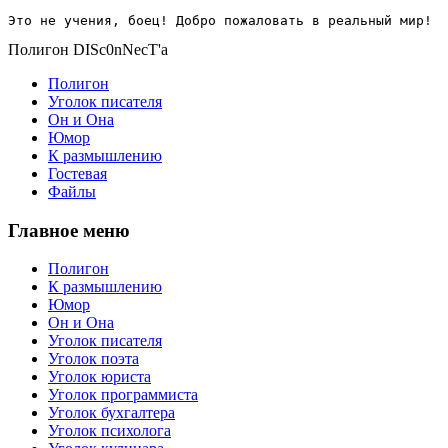
Это не учения, боец! Добро пожаловать в реальный мир!
Полигон DISc0nNecT'a
Полигон
Уголок писателя
Он и Она
Юмор
К размышлению
Гостевая
Файлы
Главное меню
Полигон
К размышлению
Юмор
Он и Она
Уголок писателя
Уголок поэта
Уголок юриста
Уголок программиста
Уголок бухгалтера
Уголок психолога