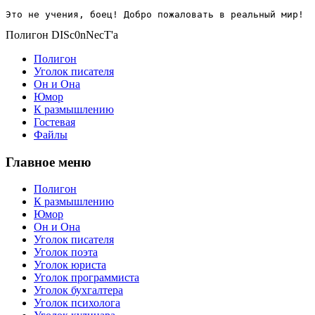
Это не учения, боец! Добро пожаловать в реальный мир!
Полигон DISc0nNecT'a
Полигон
Уголок писателя
Он и Она
Юмор
К размышлению
Гостевая
Файлы
Главное меню
Полигон
К размышлению
Юмор
Он и Она
Уголок писателя
Уголок поэта
Уголок юриста
Уголок программиста
Уголок бухгалтера
Уголок психолога