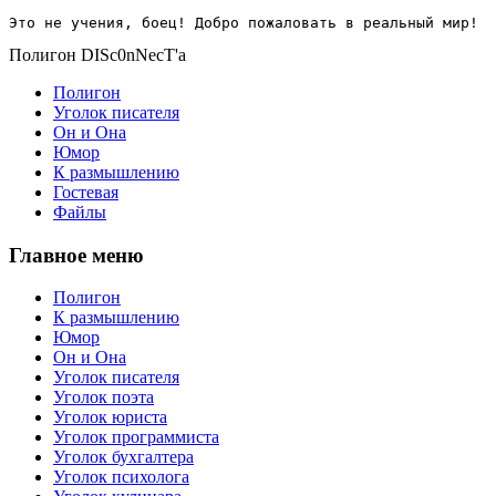
Это не учения, боец! Добро пожаловать в реальный мир!
Полигон DISc0nNecT'a
Полигон
Уголок писателя
Он и Она
Юмор
К размышлению
Гостевая
Файлы
Главное меню
Полигон
К размышлению
Юмор
Он и Она
Уголок писателя
Уголок поэта
Уголок юриста
Уголок программиста
Уголок бухгалтера
Уголок психолога