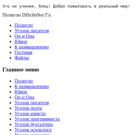
Это не учения, боец! Добро пожаловать в реальный мир!
Полигон DISc0nNecT'a
Полигон
Уголок писателя
Он и Она
Юмор
К размышлению
Гостевая
Файлы
Главное меню
Полигон
К размышлению
Юмор
Он и Она
Уголок писателя
Уголок поэта
Уголок юриста
Уголок программиста
Уголок бухгалтера
Уголок психолога