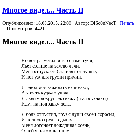
Многое видел... Часть II
Опубликовано: 16.08.2015, 22:00
|
Автор: DISc0nNecT
|
Печать
|
| Просмотров: 4421
Многое видел... Часть II
Но вот разметал ветер сизые тучи,
Льет солнце на землю лучи.
Меня отпускает. Становится лучше,
И нет уж для грусти причин.
И раны мои заживать начинают,
А ярость куда-то ушла.
Я людям вокруг расскажу (пусть узнают) –
Идут на поправку дела.
Я боль отпустил, груз с души своей сбросил,
И полною грудью дышу.
Меня догоняет дождливая осень,
О ней я потом напишу.