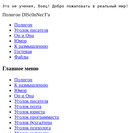
Это не учения, боец! Добро пожаловать в реальный мир!
Полигон DISc0nNecT'a
Полигон
Уголок писателя
Он и Она
Юмор
К размышлению
Гостевая
Файлы
Главное меню
Полигон
К размышлению
Юмор
Он и Она
Уголок писателя
Уголок поэта
Уголок юриста
Уголок программиста
Уголок бухгалтера
Уголок психолога