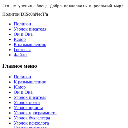
Это не учения, боец! Добро пожаловать в реальный мир!
Полигон DISc0nNecT'a
Полигон
Уголок писателя
Он и Она
Юмор
К размышлению
Гостевая
Файлы
Главное меню
Полигон
К размышлению
Юмор
Он и Она
Уголок писателя
Уголок поэта
Уголок юриста
Уголок программиста
Уголок бухгалтера
Уголок психолога