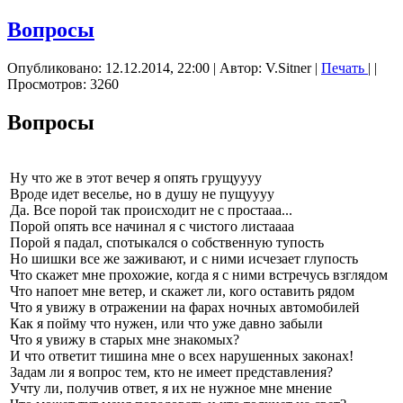
Вопросы
Опубликовано: 12.12.2014, 22:00
|
Автор: V.Sitner
|
Печать
|
|
Просмотров: 3260
Вопросы
Ну что же в этот вечер я опять грущуууу
Вроде идет веселье, но в душу не пущуууу
Да. Все порой так происходит не с простааа...
Порой опять все начинал я с чистого листаааа
Порой я падал, спотыкался о собственную тупость
Но шишки все же заживают, и с ними исчезает глупость
Что скажет мне прохожие, когда я с ними встречусь взглядом
Что напоет мне ветер, и скажет ли, кого оставить рядом
Что я увижу в отражении на фарах ночных автомобилей
Как я пойму что нужен, или что уже давно забыли
Что я увижу в старых мне знакомых?
И что ответит тишина мне о всех нарушенных законах!
Задам ли я вопрос тем, кто не имеет представления?
Учту ли, получив ответ, я их не нужное мне мнение