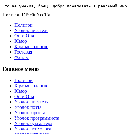
Это не учения, боец! Добро пожаловать в реальный мир!
Полигон DISc0nNecT'a
Полигон
Уголок писателя
Он и Она
Юмор
К размышлению
Гостевая
Файлы
Главное меню
Полигон
К размышлению
Юмор
Он и Она
Уголок писателя
Уголок поэта
Уголок юриста
Уголок программиста
Уголок бухгалтера
Уголок психолога