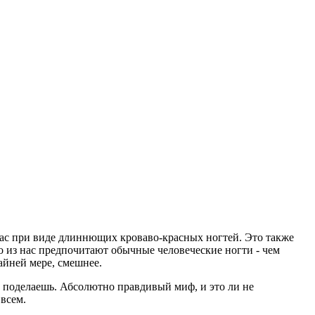
жас при виде длиннющих кроваво-красных ногтей. Это также
о из нас предпочитают обычные человеческие ногти - чем
айней мере, смешнее.
е поделаешь. Абсолютно правдивый миф, и это ли не
 всем.