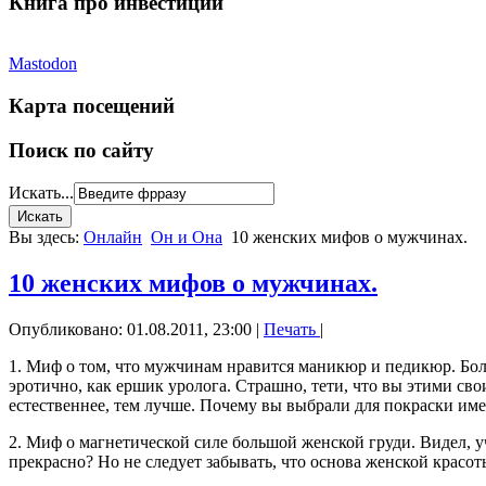
Книга про инвестиции
Mastodon
Карта посещений
Поиск по сайту
Искать...
Вы здесь:
Онлайн
Он и Она
10 женских мифов о мужчинах.
10 женских мифов о мужчинах.
Опубликовано: 01.08.2011, 23:00
|
Печать
|
1. Миф о том, что мужчинам нравится маникюр и педикюр. Бо
эротично, как ершик уролога. Страшно, тети, что вы этими св
естественнее, тем лучше. Почему вы выбрали для покраски име
2. Миф о магнетической силе большой женской груди. Видел, у
прекрасно? Но не следует забывать, что основа женской красоты