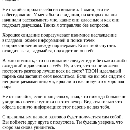
Не пытайся продать себя на свидании. Помни, это не
собеседование. У меня были свидания, на которых парни
начинали рассказывать мне, какие они классные и как они
подходят девушкам. Таких я отправляю без вопросов.
Хорошее свидание подразумевает взаимное наслаждение
взглядами, обмен информацией и поиск точек
соприкосновения между партнерами. Если твой спутник
отводит глаза, задумайся, подходит ли он тебе.
Важно помнить, что на свидание следует идти без каких-либо
ожиданий и давления на себя. Ну и что, что ты не можешь
построить разговор лучше всех на свете? ТВОЙ идеальный
парень сам заставит себя веселиться. Если же вы оба сидите с
непроницаемыми лицами, вряд ли из вас получится хорошая
пара.
Не отчаивайся, если прощаешься, зная, что никогда больше не
увидишь своего спутника на этот вечер. Ведь ты только что
обрела ценную информацию: этот парень не для тебя.
С правильным парнем разговор будет получаться сам собой.
Вы поймете друг друга с полуслова. Ты будешь уверена, что
скоро вы снова увидитесь.