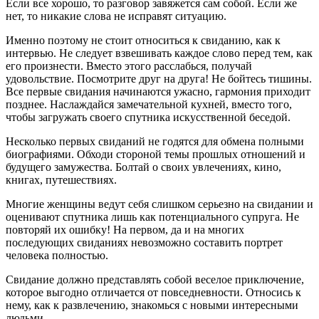
Если все хорошо, то разговор завяжется сам собой. Если же
нет, то никакие слова не исправят ситуацию.
Именно поэтому не стоит относиться к свиданию, как к
интервью. Не следует взвешивать каждое слово перед тем, как
его произнести. Вместо этого расслабься, получай
удовольствие. Посмотрите друг на друга! Не бойтесь тишины.
Все первые свидания начинаются ужасно, гармония приходит
позднее. Наслаждайся замечательной кухней, вместо того,
чтобы загружать своего спутника искусственной беседой.
Несколько первых свиданий не годятся для обмена полными
биографиями. Обходи стороной темы прошлых отношений и
будущего замужества. Болтай о своих увлечениях, кино,
книгах, путешествиях.
Многие женщины ведут себя слишком серьезно на свидании и
оценивают спутника лишь как потенциального супруга. Не
повторяй их ошибку! На первом, да и на многих
последующих свиданиях невозможно составить портрет
человека полностью.
Свидание должно представлять собой веселое приключение,
которое выгодно отличается от повседневности. Относись к
нему, как к развлечению, знакомься с новыми интересными
людьми.