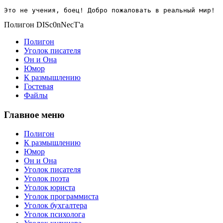
Это не учения, боец! Добро пожаловать в реальный мир!
Полигон DISc0nNecT'a
Полигон
Уголок писателя
Он и Она
Юмор
К размышлению
Гостевая
Файлы
Главное меню
Полигон
К размышлению
Юмор
Он и Она
Уголок писателя
Уголок поэта
Уголок юриста
Уголок программиста
Уголок бухгалтера
Уголок психолога