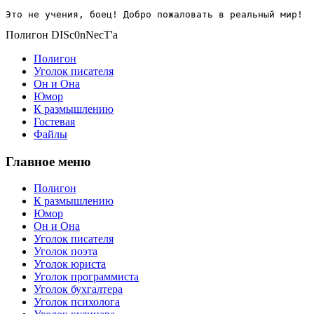
Это не учения, боец! Добро пожаловать в реальный мир!
Полигон DISc0nNecT'a
Полигон
Уголок писателя
Он и Она
Юмор
К размышлению
Гостевая
Файлы
Главное меню
Полигон
К размышлению
Юмор
Он и Она
Уголок писателя
Уголок поэта
Уголок юриста
Уголок программиста
Уголок бухгалтера
Уголок психолога