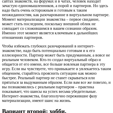
сайтах знакомств, на форумах и в чатах, человек находит
зачастую единомышленников, а порой и партнеров. Но здесь
надо быть очень осторожным и готовым к таким
неожиданностям, как разочарование в виртуальном партнере.
Момент материализации знакомства – первое свидание,
может стать последним, поскольку внешний облик не
совпадает со сложившимся в вашем сознании образом.
Именно этот момент является ключевым в дальнейших
отношениях партнеров.
Чтобы избежать глубоких разочарований в интернет-
знакомстве, надо быть потенциально готовым и к его
иллюзорности. Партнер может быть придуманным, а вовсе не
реальным человеком. Кто-то создал виртуальный образ и
общается от его имени, все больше вовлекая партнера в эту
игру. Если вы чувствуете, что привыкаете и увлекаетесь таким
общением, старайтесь прояснить ситуацию как можно
быстрее. Реальный партнер не станет скрываться или
прятаться за выдуманным образом. Если вам все же повезло, и
вы познакомились с реальным партнером – практика
показывает, что шансы на успех весьма убедительные.
Интернет-знакомства, благополучно пережившие фазу
материализации, имеют шанс на жизнь.
Вариант второй: хобби.