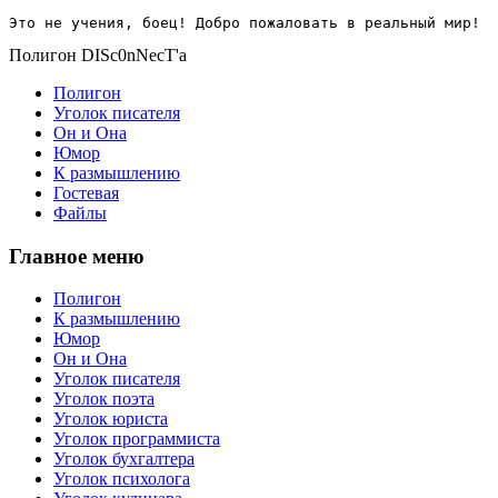
Это не учения, боец! Добро пожаловать в реальный мир!
Полигон DISc0nNecT'a
Полигон
Уголок писателя
Он и Она
Юмор
К размышлению
Гостевая
Файлы
Главное меню
Полигон
К размышлению
Юмор
Он и Она
Уголок писателя
Уголок поэта
Уголок юриста
Уголок программиста
Уголок бухгалтера
Уголок психолога