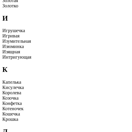
Золотая
Золотко
И
Игpyшечка
Игpивая
Изyмительная
Изюминка
Изящная
Интpигyющая
К
Капелька
Кисyлечка
Коpолева
Козочка
Конфетка
Котеночек
Кошечка
Кpошка
Л