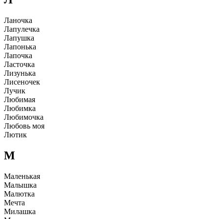
Ланочка
Лапyлечка
Лапyшка
Лапонька
Лапочка
Ласточка
Лизyнька
Лисеночек
Лyчик
Любимая
Любимка
Любимочка
Любовь моя
Лютик
М
Маленькая
Малышка
Малютка
Мечта
Милашка