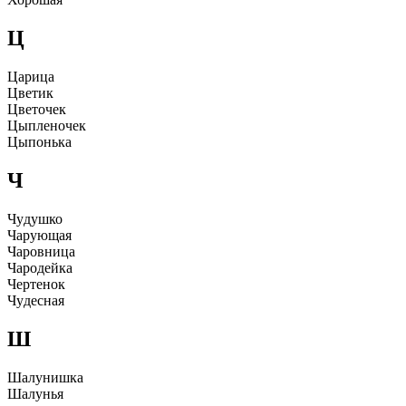
Ц
Цаpица
Цветик
Цветочек
Цыпленочек
Цыпонька
Ч
Чyдyшко
Чаpyющая
Чаpовница
Чаpодейка
Чеpтенок
Чyдесная
Ш
Шалyнишка
Шалyнья