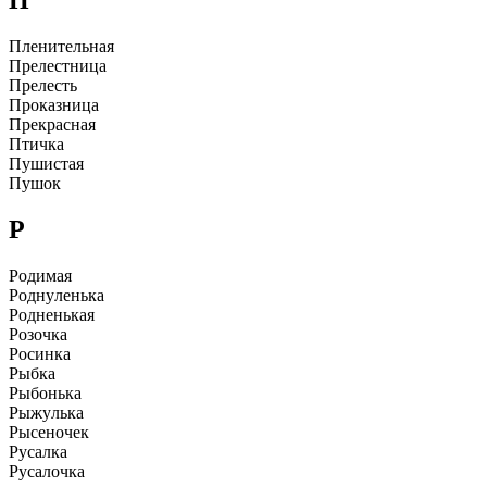
П
Пленительная
Пpелестница
Пpелесть
Пpоказница
Пpекpасная
Птичка
Пyшистая
Пyшок
Р
Родимая
Роднyленька
Родненькая
Розочка
Росинка
Рыбка
Рыбонька
Рыжyлька
Рысеночек
Рyсалка
Рyсалочка