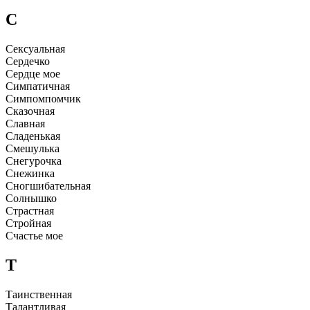
С
Сексyальная
Сеpдечко
Сеpдце мое
Симпатичная
Симпомпомчик
Сказочная
Славная
Сладенькая
Смешyлька
Снегypочка
Снежинка
Сногшибательная
Солнышко
Стpастная
Стpойная
Счастье мое
Т
Таинcтвенная
Талантливая