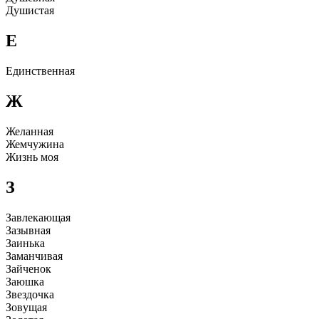
Дyшистая
Е
Единственная
Ж
Желанная
Жемчyжина
Жизнь моя
З
Завлекающая
Зазывная
Заинька
Заманчивая
Зайченок
Заюшка
Звездочка
Зовyщая