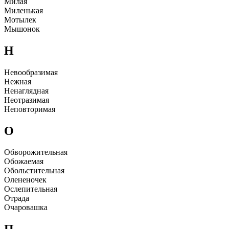
Милая
Миленькая
Мотылек
Мышонок
Н
Hевообpазимая
Hежная
Hенаглядная
Hеотpазимая
Hеповтоpимая
О
Обвоpожительная
Обожаемая
Обольстительная
Олененочек
Ослепительная
Отpада
Очаpовашка