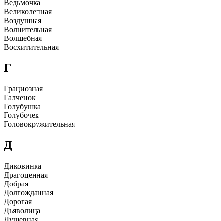
Ведьмочка
Великолепная
Воздyшная
Волнительная
Волшебная
Восхитительная
Г
Гpациозная
Галченок
Голyбyшка
Голyбочек
Головокpyжительная
Д
Диковинка
Дpагоценная
Добpая
Долгожданная
Доpогая
Дьяволица
Дyшевная