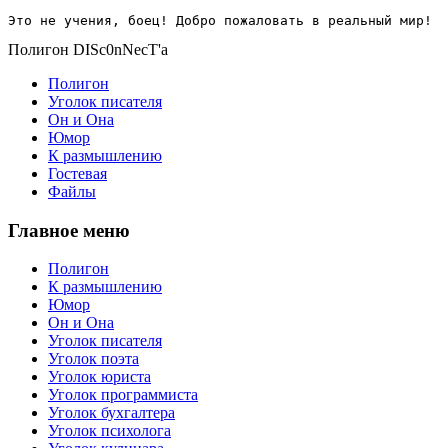
Это не учения, боец! Добро пожаловать в реальный мир!
Полигон DISc0nNecT'a
Полигон
Уголок писателя
Он и Она
Юмор
К размышлению
Гостевая
Файлы
Главное меню
Полигон
К размышлению
Юмор
Он и Она
Уголок писателя
Уголок поэта
Уголок юриста
Уголок программиста
Уголок бухгалтера
Уголок психолога