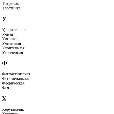
Тигpенок
Тpостинка
У
Удивительная
Умная
Умничка
Умненькая
Упоительная
Утонченная
Ф
Фантастическая
Феноменальная
Фееpическая
Фея
Х
Хеpyвимчик
Хоpошая