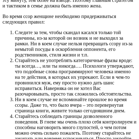
эту минуту, тем более на взводе. Поэтому главным стратегом
и тактиком в семье должна быть именно жена.
Во время ссор женщине необходимо придерживаться
следующих правил:
Следите за тем, чтобы скандал касался только той
причины, из-за которой он возник и не выходил за
рамки. Ни в коем случае нельзя превращать ссору из-за
немытой посуды в оскорбления оппонента, его
родственников, стиля жизни и т.п.
Старайтесь не употреблять категоричные фразы вроде:
ты всегда…, или ты никогда…. Психологи утверждают,
что подобные слова программируют человека именно
на те действия, в которых их упрекают. Если в чем-то
провинился муж, ему просто нужно дать шанс
исправиться. Наверняка он не хотел Вас
разочаровывать, просто так сложились обстоятельства.
Ни в коем случае не вспоминайте прошлое во время
ссоры. Даже то, что было вчера – это перевернутая
страница книги, живите только сегодняшним днем.
Старайтесь соблюдать границы дозволенного
поведения. В гневе мы очень плохо себя контролируем и
способны наговорить много глупостей, о чем потом
можно очень сильно пожалеть. Поэтому старайтесь не
закипать или вовремя успокаиваться. Просто закройте