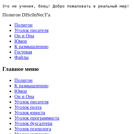
Это не учения, боец! Добро пожаловать в реальный мир!
Полигон DISc0nNecT'a
Полигон
Уголок писателя
Он и Она
Юмор
К размышлению
Гостевая
Файлы
Главное меню
Полигон
К размышлению
Юмор
Он и Она
Уголок писателя
Уголок поэта
Уголок юриста
Уголок программиста
Уголок бухгалтера
Уголок психолога