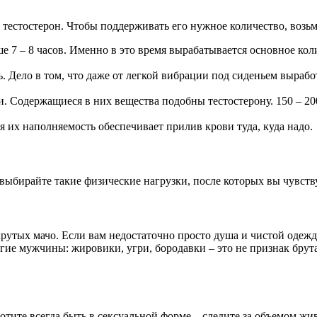
тестостерон. Чтобы поддерживать его нужное количество, возьми
ше 7 – 8 часов. Именно в это время вырабатывается основное кол
.
нь. Дело в том, что даже от легкой вибрации под сиденьем вырабо
. Содержащиеся в них вещества подобны тестостерону. 150 – 200
я их наполняемость обеспечивает прилив крови туда, куда надо.
 выбирайте такие физические нагрузки, после которых вы чувств
рутых мачо. Если вам недостаточно просто душа и чистой одежды
гие мужчины: жировики, угри, бородавки – это не признак брута
отите всегда быть в сексуальной форме – следите за объемом жи