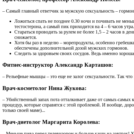
– Самый главный ответчик за мужскую сексуальность – гормон 
Ложиться спать не позднее 0.30 ночи и почивать не мень
тестостерона, а самый пик приходится на 4 – 6 часов утра
Стараться проводить за рулем не более 1,5 – 2 часов в де
снижается.
Хотя бы раз в неделю – морепродукты, особенно гребешки
обеспечены дополнительной дозой мужских гормонов.
Следить за здоровьем своих сосудов. Ведь именно хороша
Фитнес-инструктор Александр Карташов:
– Рельефные мышцы – это еще не залог сексуальности. Так что
Врач-косметолог Нина Жукова:
– Убийственный запах пота отталкивает даже от самых-самых к
процедур, которые справятся с этой проблемой. И вообще, доро
только своей маме)...
Врач-диетолог Маргарита Королева:
– Меньше пива перед телевизором и больше каши на завтрак! Х