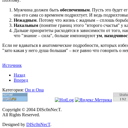
Поэтому:
Мужчина должен быть
обеспеченным
. Пусть это будет 
она его сама со временем подрихтует. И ведь подрихтовы
Нежадным
. Потому что жизнь с жадным – сплошь борьба
Нахальным
(понятие границ этого "второго счастья" у ка
Дальше приоритеты расходятся в зависимости от того, на
что "знание – сила", больше импонируют
ум
,
находчивос
Если не вдаваться в анатомические подробности, которых избеж
"зато какая у него душа большая" – все равно что говорить о н
Источник
Назад
Вперед
Категория:
Он и Она
Copyright © 2004 DISc0nNecT.
All Rights Reserved.
Designed by
DISc0nNecT
.