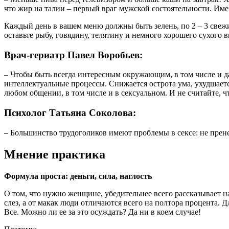
что жир на талии – первый враг мужской состоятельности. Име
Каждый день в вашем меню должны быть зелень, по 2 – 3 свежи
оставьте рыбу, говядину, телятину и немного хорошего сухого в
Врач-гериатр Павел Воробьев:
– Чтобы быть всегда интересным окружающим, в том числе и да
интеллектуальные процессы. Снижается острота ума, ухудшаетс
любом общении, в том числе и в сексуальном. И не считайте, ч
Психолог Татьяна Соколова:
– Большинство трудоголиков имеют проблемы в сексе: не прене
Мнение практика
Формула проста: деньги, сила, наглость
О том, что нужно женщине, убедительнее всего рассказывает на
слез, а от макак люди отличаются всего на полтора процента. 
Все. Можно ли ее за это осуждать? Да ни в коем случае!