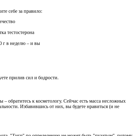
те себе за правило:
ичество
тка тестостерона
 г в неделю – и вы
уете прилив сил и бодрости.
 – обратитесь к косметологу. Сейчас есть масса несложных
льности. Избавившись от них, вы будете нравиться (и не
вота. "Тигр" по определению не может быть "пузатым", потому