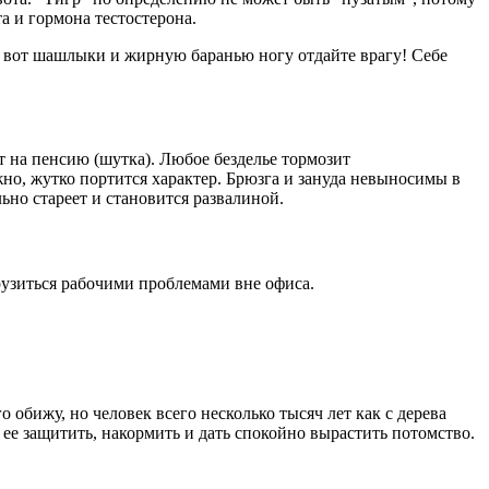
а и гормона тестостерона.
 А вот шашлыки и жирную баранью ногу отдайте врагу! Себе
т на пенсию (шутка). Любое безделье тормозит
но, жутко портится характер. Брюзга и зануда невыносимы в
ьно стареет и становится развалиной.
рузиться рабочими проблемами вне офиса.
 обижу, но человек всего несколько тысяч лет как с дерева
 ее защитить, накормить и дать спокойно вырастить потомство.