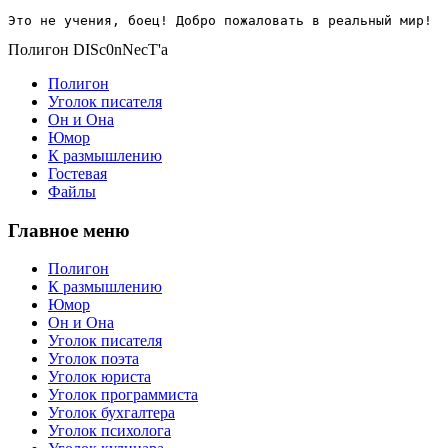
Это не учения, боец! Добро пожаловать в реальный мир!
Полигон DISc0nNecT'a
Полигон
Уголок писателя
Он и Она
Юмор
К размышлению
Гостевая
Файлы
Главное меню
Полигон
К размышлению
Юмор
Он и Она
Уголок писателя
Уголок поэта
Уголок юриста
Уголок программиста
Уголок бухгалтера
Уголок психолога