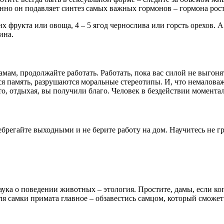
нно он подавляет синтез самых важных гормонов – гормона рост
х фрукта или овоща, 4 – 5 ягод чернослива или горсть орехов.
ина.
мам, продолжайте работать. Работать, пока вас силой не выгоня
я память, разрушаются моральные стереотипы. И, что немаловаж
то, отдыхая, вы получили благо. Человек в бездействии моментал
брегайте выходными и не берите работу на дом. Научитесь не г
ука о поведении животных – этология. Простите, дамы, если кого
Для самки примата главное – обзавестись самцом, который сможет