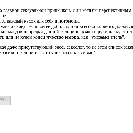
его главной сексуальной привычкой. Или хотя бы перспективным
вает.
 за каждый кусок для себя и потомства.
ждого свое) – если он ее добился, то и всего остального добьет
сколько давно предки данной женщины взяли в руки палку: у тех
ть
или на худой конец
чувство юмора
, как "умозаменитель".
ал даже присутствующий здесь сексолог, то на этом список зака
екрасивой женщине "зато у нее глаза красивые".