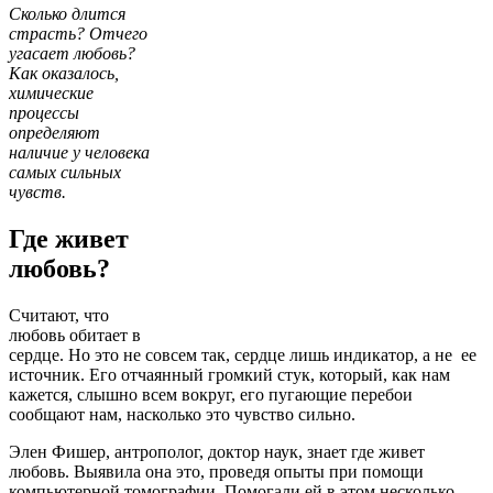
Сколько длится
страсть? Отчего
угасает любовь?
Как оказалось,
химические
процессы
определяют
наличие у человека
самых сильных
чувств.
Где живет
любовь?
Считают, что
любовь обитает в
сердце. Но это не совсем так, сердце лишь индикатор, а не ее
источник. Его отчаянный громкий стук, который, как нам
кажется, слышно всем вокруг, его пугающие перебои
сообщают нам, насколько это чувство сильно.
Элен Фишер, антрополог, доктор наук, знает где живет
любовь. Выявила она это, проведя опыты при помощи
компьютерной томографии. Помогали ей в этом несколько