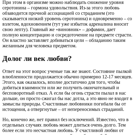
При этом в организме можно наблюдать снижение уровня
серотонина – гормона удовольствия. Из-за этого любовь
обзаводится прочной ассоциацией со страданием (это
сказывается низкий уровень серотонина) и одновременно – со
взлетом, вдохновением (тут уже избыток адреналина вносит
свою лепту). Главный же «виновник» – дофамин, дает
полную концентрацию и сосредоточение на предмете страсти.
Он властно заставляет добиваться цели – обладанию таким
желанным для человека предметом.
Долог ли век любви?
Ответ на этот вопрос ученые так же знают. Состояние пылкой
влюбленности продолжается обычно примерно 12-17 месяцев.
Этого, как оказалось, вполне достаточно для того, чтобы
добиться взаимности или же получить окончательный и
бесповоротный отказ. А если бы огонь страсти пылал в нас
дольше, он просто сжигал бы нас дотла, а это явно не входит в
замыслы природы. Счастливые любовники погибали бы от
истощения, а отвергнутые – от непереносимых страданий.
Но, конечно же, нет правил без исключений. Известно, что в
отдельных случаях любовь может длиться очень долго. Тем
более если это несчастная любовь. У счастливой любви от