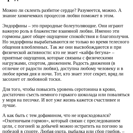
Можно ли склеить разбитое сердце? Разумеется, можно. А
знание химичемких процессов любви поможет в этом.
Эндорфины – это природные болеутоляющие. Они играют
важную роль в блаженстве взаимной любви. Именно эти
гормоны дают общее ощущение спокойствия и благополучия.
Но эндорфины вырабатываются не только во время телесного
общения влюбленных. Так же они высвобождаются и при
физической активности: кто не знает «кайфа бегуна» –
приятные ощущения, которые связаны с физическими
нагрузками, спортом, движением. Радость движения (в
отличие от радости любви), доступна любому человеку и в
любое время дня и ночи. Тот, кто знает этот секрет, вряд ли
засохнет от любовной тоски.
Для того, чтобы повысить уровень серотонина в крови,
достаточно съесть немного горького шоколада или поваляться
у моря на песочке. И вот уже жизнь кажется счастливее и
лучше.
А как быть с тем дофамином, что не израсходовался?
«Охотничьим гормон», который связан с преследованием
цели, с погоней за добычей можно истратить на погоню за
победой в спорте. Любая охота, рыбалка или сбор грибов, –