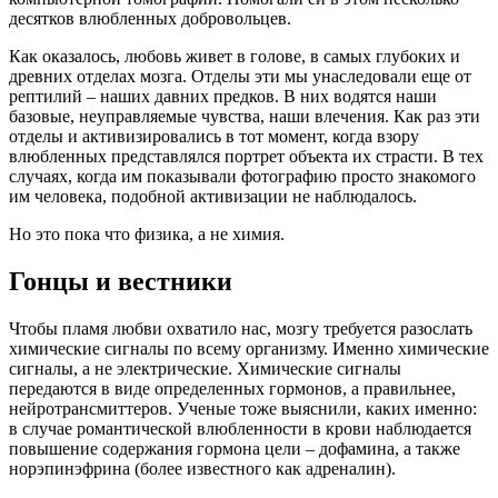
десятков влюбленных добровольцев.
Как оказалось, любовь живет в голове, в самых глубоких и
древних отделах мозга. Отделы эти мы унаследовали еще от
рептилий – наших давних предков. В них водятся наши
базовые, неуправляемые чувства, наши влечения. Как раз эти
отделы и активизировались в тот момент, когда взору
влюбленных представлялся портрет объекта их страсти. В тех
случаях, когда им показывали фотографию просто знакомого
им человека, подобной активизации не наблюдалось.
Но это пока что физика, а не химия.
Гонцы и вестники
Чтобы пламя любви охватило нас, мозгу требуется разослать
химические сигналы по всему организму. Именно химические
сигналы, а не электрические. Химические сигналы
передаются в виде определенных гормонов, а правильнее,
нейротрансмиттеров. Ученые тоже выяснили, каких именно:
в случае романтической влюбленности в крови наблюдается
повышение содержания гормона цели – дофамина, а также
норэпинэфрина (более известного как адреналин).