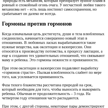
природы есть механизм, который преобразует буйное пламя в
ровный и спокойный огонь очага. У несчастной любви такого
механизма нет – есть лишь инстинкт самосохранения, но
срабатывает он далеко не всегда.
Гормоны против гормонов
Когда изначальная цель достигнута, души и тела влюбленных
соединились, начинается совершенно новый этап в
отношениях. В любовных ласках вырабатываются такие
нужные вещества, как окситоцин и вазопрессин. Они
относятся к производству потомства, к процессу лактации, а
еще к созданию тех удивительных отношений, что связывают
маму и ребенка. Это гормоны нежности и привязанности.
При этом окситоцин и вазопрессин подавляют выработку
«гормонов страсти». Пылкая влюбленность слабеет по мере
того, как усиливается привязанность.
Фаза тихого блаженства рассчитана природой на срок,
который необходим для того, чтобы выносить и выкормить
ребенка. Обычная ее продолжительность – 3 года. На
четвертом году отношения часто распадаются.
При этом, с другой стороны, некоторые пары демонстрируют