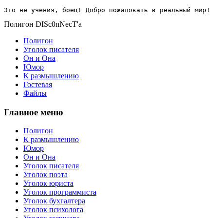
Это не учения, боец! Добро пожаловать в реальный мир!
Полигон DISc0nNecT'a
Полигон
Уголок писателя
Он и Она
Юмор
К размышлению
Гостевая
Файлы
Главное меню
Полигон
К размышлению
Юмор
Он и Она
Уголок писателя
Уголок поэта
Уголок юриста
Уголок программиста
Уголок бухгалтера
Уголок психолога