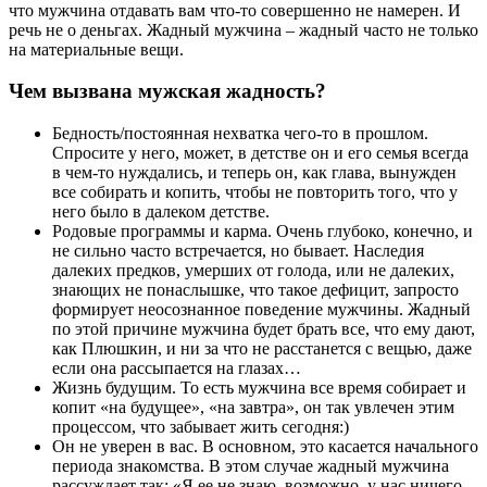
что мужчина отдавать вам что-то совершенно не намерен. И
речь не о деньгах. Жадный мужчина – жадный часто не только
на материальные вещи.
Чем вызвана мужская жадность?
Бедность/постоянная нехватка чего-то в прошлом.
Спросите у него, может, в детстве он и его семья всегда
в чем-то нуждались, и теперь он, как глава, вынужден
все собирать и копить, чтобы не повторить того, что у
него было в далеком детстве.
Родовые программы и карма. Очень глубоко, конечно, и
не сильно часто встречается, но бывает. Наследия
далеких предков, умерших от голода, или не далеких,
знающих не понаслышке, что такое дефицит, запросто
формирует неосознанное поведение мужчины. Жадный
по этой причине мужчина будет брать все, что ему дают,
как Плюшкин, и ни за что не расстанется с вещью, даже
если она рассыпается на глазах…
Жизнь будущим. То есть мужчина все время собирает и
копит «на будущее», «на завтра», он так увлечен этим
процессом, что забывает жить сегодня:)
Он не уверен в вас. В основном, это касается начального
периода знакомства. В этом случае жадный мужчина
рассуждает так: «Я ее не знаю, возможно, у нас ничего