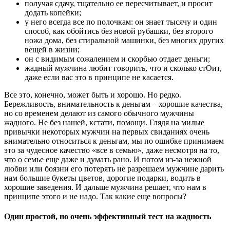
получая сдачу, тщательно ее пересчитывает, и просит
додать копейки;
у него всегда все по полочкам: он знает тысячу и один
способ, как обойтись без новой рубашки, без второго
ножа дома, без стиральной машинки, без многих других
вещей в жизни;
он с видимым сожалением и скорбью отдает деньги;
жадный мужчина любит говорить, что и сколько стОит,
даже если вас это в принципе не касается.
Все это, конечно, может быть и хорошо. Но редко.
Бережливость, внимательность к деньгам – хорошие качества,
но со временем делают из самого обычного мужчины
жадного. Не без нашей, кстати, помощи. Глядя на милые
привычки некоторых мужчин на первых свиданиях очень
внимательно относиться к деньгам, мы по ошибке принимаем
это за чудесное качество «все в семью», даже несмотря на то,
что о семье еще даже и думать рано. И потом из-за нежной
любви или боязни его потерять не разрешаем мужчине дарить
нам большие букеты цветов, дорогие подарки, водить в
хорошие заведения. И дальше мужчина решает, что нам в
принципе этого и не надо. Так какие еще вопросы?
Один простой, но очень эффективный тест на жадность