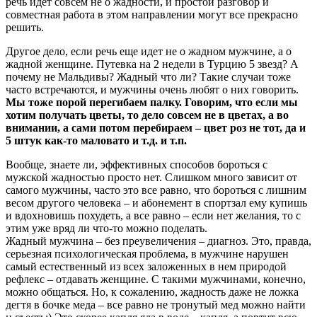
речь идет совсем не о жадности, и простой разговор и
совместная работа в этом направлении могут все прекрасно
решить.
Другое дело, если речь еще идет не о жадном мужчине, а о
жадной женщине. Путевка на 2 недели в Турцию 5 звезд? А
почему не Мальдивы? Жадный что ли? Такие случаи тоже
часто встречаются, и мужчины очень любят о них говорить.
Мы тоже порой перегибаем палку.
Говорим, что если мы
хотим получать цветы, то дело совсем не в цветах, а во
внимании, а сами потом перебираем – цвет роз не тот, да и
5 штук как-то маловато и т.д. и т.п.
Вообще, знаете ли, эффективных способов бороться с
мужской жадностью просто нет. Слишком много зависит от
самого мужчины, часто это все равно, что бороться с лишним
весом другого человека – и абонемент в спортзал ему купишь
и вдохновишь похудеть, а все равно – если нет желания, то с
этим уже вряд ли что-то можно поделать.
Жадный мужчина – без преувеличения – диагноз. Это, правда,
серьезная психологическая проблема, в мужчине нарушен
самый естественный из всех заложенных в нем природой
рефлекс – отдавать женщине. С такими мужчинами, конечно,
можно общаться. Но, к сожалению, жадность даже не ложка
дегтя в бочке меда – все равно не тронутый мед можно найти