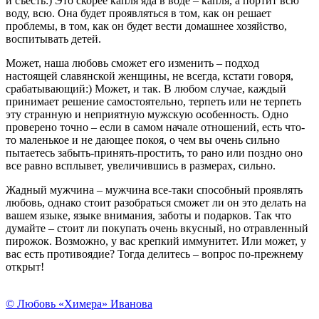
и съесть:) Это скорее капля яда в воде – капля, а портит всю
воду, всю. Она будет проявляться в том, как он решает
проблемы, в том, как он будет вести домашнее хозяйство,
воспитывать детей.
Может, наша любовь сможет его изменить – подход
настоящей славянской женщины, не всегда, кстати говоря,
срабатывающий:) Может, и так. В любом случае, каждый
принимает решение самостоятельно, терпеть или не терпеть
эту странную и неприятную мужскую особенность. Одно
проверено точно – если в самом начале отношений, есть что-
то маленькое и не дающее покоя, о чем вы очень сильно
пытаетесь забыть-принять-простить, то рано или поздно оно
все равно всплывет, увеличившись в размерах, сильно.
Жадный мужчина – мужчина все-таки способный проявлять
любовь, однако стоит разобраться сможет ли он это делать на
вашем языке, языке внимания, заботы и подарков. Так что
думайте – стоит ли покупать очень вкусный, но отравленный
пирожок. Возможно, у вас крепкий иммунитет. Или может, у
вас есть противоядие? Тогда делитесь – вопрос по-прежнему
открыт!
© Любовь «Химера» Иванова