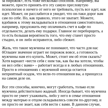
за пирожок», есть тоже несколько способов. Например, вы
можете, просто принять его эту самую пресловутую
психологию и ничего от него не требовать, пусть все идет, как
идет. Может, он расслабится и увидит, что он-таки дорог вам
сам по себе. Но, как правило, этого не хватает. Можете,
вдобавок к этому вкладываться в отношения самостоятельно,
например, предложить ему оплачивать счет в кафе по
отдельности, делать ему подарки. Главное не переборщить, а
то есть большая вероятность того, что ему станет просто
стыдно, и он либо исправится, либо сбежит.
Жаль, что такие мужчины не понимают, что часто для нас
бОльшее значение играет не пирожок вовсе, а готовность
мужчины нам его купить. Может, стоит им об этом сказать?
Хотя вариант «вести себя с ним так, как бы вы хотели, чтобы
он вел себя с вами» – работает всегда и в любых отношениях.
Просто в отношениях с мужчиной иногда остается
неприятный осадок, что вели-то отношения вы, а принцесса
на самом деле он.
Все эти способы, конечно, могут сработать, только если
мужчина действительно жадный. Иногда бывает, что мужчина
просто не умеет ухаживать, либо у него в семье отношения
между матерью и отцом складывались совсем по-другому, и
он просто не знает, как себя вести с вами. В данном случае,