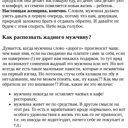
продуктов она делает настоящую еду, из денег она делает уют
и комфорт, из семени появляется новая жизнь – ребенок.
Настоящая женщина, конечно.
Словом, мужчина должен
уметь давать в первую очередь, потому что нам, девушкам,
природой заложено брать и отдавать обратно. И давайте не
будем с этим спорить. Небо ведь голубое.
Как распознать жадного мужчину?
Думается, когда мужчина слово «дорого» произносит чаще,
чем ваше имя, если на свидании вы платите сами за себя, если
он намеренно (!) не дарит вам никаких подарков, то тут вряд
ли возникнут сомнения жадный это мужчина или нет. Но вот
всегда же есть такие маленькие пакости, которые и незаметны
на первый взгляд. Но потооом, стуча себя кулаком по лбу в
негодовании, мы не можем понять, как, ну кааак?? Как мы не
обратили не это внимание?? Итак, какие же это мелочи:
мужчина никогда не оставляет чаевых в кафе/
ресторанах;
мужчина живет не по средствам. В другом смысле на
этот раз. То есть и зарабатывает вроде нормально, но вот
особого удовольствия в жизнь это как-то не привносит,
т.е. он никуда не ходит/ездит, ничего себе не покупает и
т.д.;