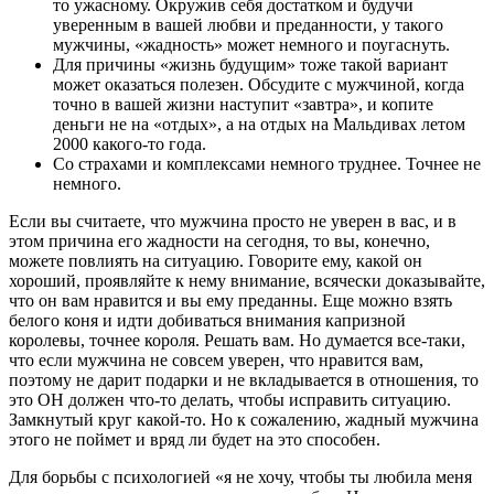
то ужасному. Окружив себя достатком и будучи
уверенным в вашей любви и преданности, у такого
мужчины, «жадность» может немного и поугаснуть.
Для причины «жизнь будущим» тоже такой вариант
может оказаться полезен. Обсудите с мужчиной, когда
точно в вашей жизни наступит «завтра», и копите
деньги не на «отдых», а на отдых на Мальдивах летом
2000 какого-то года.
Со страхами и комплексами немного труднее. Точнее не
немного.
Если вы считаете, что мужчина просто не уверен в вас, и в
этом причина его жадности на сегодня, то вы, конечно,
можете повлиять на ситуацию. Говорите ему, какой он
хороший, проявляйте к нему внимание, всячески доказывайте,
что он вам нравится и вы ему преданны. Еще можно взять
белого коня и идти добиваться внимания капризной
королевы, точнее короля. Решать вам. Но думается все-таки,
что если мужчина не совсем уверен, что нравится вам,
поэтому не дарит подарки и не вкладывается в отношения, то
это ОН должен что-то делать, чтобы исправить ситуацию.
Замкнутый круг какой-то. Но к сожалению, жадный мужчина
этого не поймет и вряд ли будет на это способен.
Для борьбы с психологией «я не хочу, чтобы ты любила меня