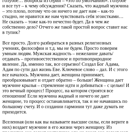
голубое… Вопросы из серии – «это по умолчанию». Голубое
и все тут – к чему обсуждения? Сказать, что жадный мужчина
– это плохо, потому что он ничего не дает нам – как-то
стыдно, не нравится же нам чувствовать себя эгоистками…
Не сказать – тоже как-то нечестно будет. Да в чем же
собственно дело? Отчего же такой простой вопрос ставит нас
в тупик?
Все просто. Долго разбираться в разных религиозных
учениях, философии и т.д. мы не будем. Просто поверим
умным людям. Мужская жадность – нежелание давать/
отдавать – противоестественное и противоприродное
явление. Да, именно так, все серьезно! Создал Бог Адама,
Адам по сути дал жизнь Еве. Ключевое слово – дал. И с этого
все началось. Мужчина дает, женщина принимает,
преобразовывает и отдает обратно – больше! Женщина дает
мужчине крылья – стремление идти и добиваться – с целью! И
это вечный процесс! Процесс, на котором строятся все
отношения! Если мужчина жадный и ничего не дает
женщине, то процесс останавливается, так и не начавшись по
большому счету. И о создании гармонии тут даже думать не
приходится.
Вселенная (или как вы называете высшие силы, если верите в
них) воздает мужчине в его жизни через женщину. Из