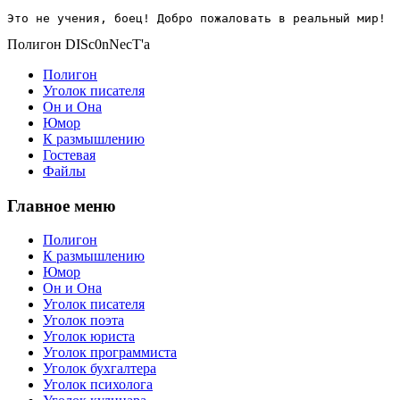
Это не учения, боец! Добро пожаловать в реальный мир!
Полигон DISc0nNecT'a
Полигон
Уголок писателя
Он и Она
Юмор
К размышлению
Гостевая
Файлы
Главное меню
Полигон
К размышлению
Юмор
Он и Она
Уголок писателя
Уголок поэта
Уголок юриста
Уголок программиста
Уголок бухгалтера
Уголок психолога