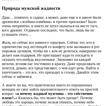
Природа мужской жадности
Дааа… помните, в садике, а может, даже еще и в школе были
дразнилки
«жадина-говядина»
и прочие присказки? Было
очень неприятно, и никто не хотел оказаться на месте того,
кого дразнят. Отдавали последнее, что было, лишь бы не
услышать этого…
Жаль, но сейчас все намного серьезнее. Сейчас тот, кто в
одиночестве под лестницей ел конфету или засовывал в рот
пирожок целиком, чтобы ни с кем не делиться, намеренно не
делает нам подарков. Не приглашает куда-то посидеть и
скушать что-нибудь вкусненькое. Экономит на каждой
мелочи, вгоняя нас постоянно в краску. Даже продолжать не
хочется, думаю, все представляют, о чем идет речь. Найти и
уничтожить – это все, что приходит в голову. Давайте этим
сейчас и займемся.
А знаете ли вы, что практически никто из опрошенных
женщин не смог найти вразумительного ответа на простой
вопрос:
«а почему жадный мужчина – это собственно
плохо?..»
Казалось бы, что может быть проще?. Почему
любовь это хорошо, почему нельзя убивать, почему небо