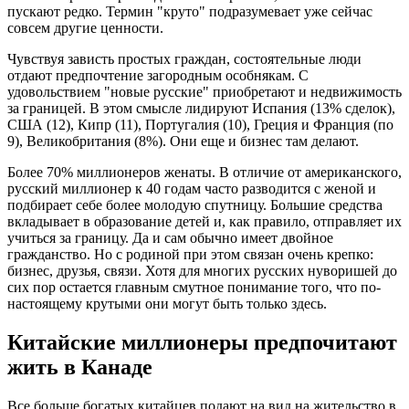
пускают редко. Термин "круто" подразумевает уже сейчас
совсем другие ценности.
Чувствуя зависть простых граждан, состоятельные люди
отдают предпочтение загородным особнякам. С
удовольствием "новые русские" приобретают и недвижимость
за границей. В этом смысле лидируют Испания (13% сделок),
США (12), Кипр (11), Португалия (10), Греция и Франция (по
9), Великобритания (8%). Они еще и бизнес там делают.
Более 70% миллионеров женаты. В отличие от американского,
русский миллионер к 40 годам часто разводится с женой и
подбирает себе более молодую спутницу. Большие средства
вкладывает в образование детей и, как правило, отправляет их
учиться за границу. Да и сам обычно имеет двойное
гражданство. Но с родиной при этом связан очень крепко:
бизнес, друзья, связи. Хотя для многих русских нуворишей до
сих пор остается главным смутное понимание того, что по-
настоящему крутыми они могут быть только здесь.
Китайские миллионеры предпочитают
жить в Канаде
Все больше богатых китайцев подают на вид на жительство в