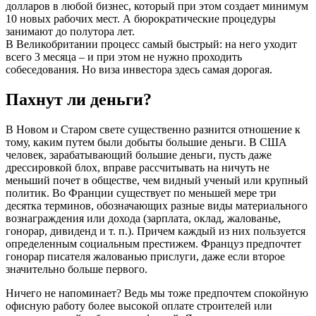
долларов в любой бизнес, который при этом создает минимум
10 новых рабочих мест. А бюрократические процедуры
занимают до полутора лет.
В Великобритании процесс самый быстрый: на него уходит
всего 3 месяца – и при этом не нужно проходить
собеседования. Но виза инвестора здесь самая дорогая.
Пахнут ли деньги?
В Новом и Старом свете существенно разнится отношение к
тому, каким путем были добыты большие деньги. В США
человек, зарабатывающий большие деньги, пусть даже
дрессировкой блох, вправе рассчитывать на ничуть не
меньший почет в обществе, чем видный ученый или крупный
политик. Во Франции существует по меньшей мере три
десятка терминов, обозначающих разные виды материального
вознаграждения или дохода (зарплата, оклад, жалованье,
гонорар, дивиденд и т. п.). Причем каждый из них пользуется
определенным социальным престижем. Француз предпочтет
гонорар писателя жалованью прислуги, даже если второе
значительно больше первого.
Ничего не напоминает? Ведь мы тоже предпочтем спокойную
офисную работу более высокой оплате строителей или