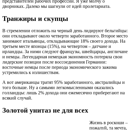
представителей рабочих профессий. Я уже молчу о
дворниках. Далеко мы шагнули от идей пролетариата.
Транжиры и скупцы
В стремлении отложить на черный день лидируют бельгийцы:
они откладывают около четверти заработанного. Второе место
занимают итальянцы, откладывающие 18% своего дохода. На
третьем месте японцы (15%), на четвертом – датчане и
ирландцы. За ними следуют французы, швейцарцы, англичане
и немцы. Легендарная немецкая экономность потеряла свои
лидерские позиции после воссоединения Германии:
восточные немцы после периода экономического зажима
устремились к излишествам.
А вот американцы тратят 95% заработанного, австралийцы и
того больше. Ну а самыми легкомысленными оказались
голландцы: лишь 2% дохода они ежемесячно приберегают на
всякий случай.
Золотой унитаз не для всех
Жизнь в роскоши –
пожалуй, та мечта,