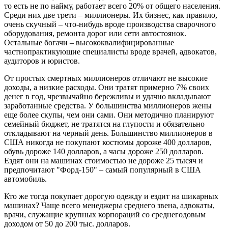
то есть не по найму, работает всего 20% от общего населения.
Среди них две трети – миллионеры. Их бизнес, как правило,
очень скучный – что-нибудь вроде производства сварочного
оборудования, ремонта дорог или сети автостоянок.
Остальные богачи – высококвалифицированные
частнопрактикующие специалисты вроде врачей, адвокатов,
аудиторов и юристов.
От простых смертных миллионеров отличают не высокие
доходы, а низкие расходы. Они тратят примерно 7% своих
денег в год, чрезвычайно бережливы и удачно вкладывают
заработанные средства. У большинства миллионеров жены
еще более скупы, чем они сами. Они методично планируют
семейный бюджет, не тратятся на глупости и обязательно
откладывают на черный день. Большинство миллионеров в
США никогда не покупают костюмы дороже 400 долларов,
обувь дороже 140 долларов, а часы дороже 250 долларов.
Ездят они на машинах стоимостью не дороже 25 тысяч и
предпочитают "Форд-150" – самый популярный в США
автомобиль.
Кто же тогда покупает дорогую одежду и ездит на шикарных
машинах? Чаще всего менеджеры среднего звена, адвокаты,
врачи, служащие крупных корпораций со среднегодовым
доходом от 50 до 200 тыс. долларов.