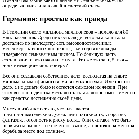
Именно там завязываются личные и деловые знакомства,
определяющие финансовый и светский статус.
Германия: простые как правда
В Германии около миллиона миллионеров – немало для 80
млн. населения. Среди них есть люди, которым капиталы
достались по наследству, есть высокопоставленные
менеджеры крупных концернов, чьи годовые доходы
измеряются семизначным числом. Но большую часть
составляют те, кто начинал с нуля. Что же это за публика –
новые немецкие миллионеры?
Все они создавали собственное дело, располагая на старте
минимальными финансовыми возможностями. Именно это
дело, а не деньги было и остается смыслом их жизни. При
этом все они с детства мечтали стать миллионерами – именно
как средство достижения своей цели.
У всех в избытке есть то, что называется
предпринимательским духом: инициативность, упорство,
фантазия, готовность к риску, воля... Они считают, что быть
первым на рынке – не почетное звание, а постоянная жесткая
борьба за место под солнцем.