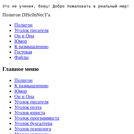
Это не учения, боец! Добро пожаловать в реальный мир!
Полигон DISc0nNecT'a
Полигон
Уголок писателя
Он и Она
Юмор
К размышлению
Гостевая
Файлы
Главное меню
Полигон
К размышлению
Юмор
Он и Она
Уголок писателя
Уголок поэта
Уголок юриста
Уголок программиста
Уголок бухгалтера
Уголок психолога