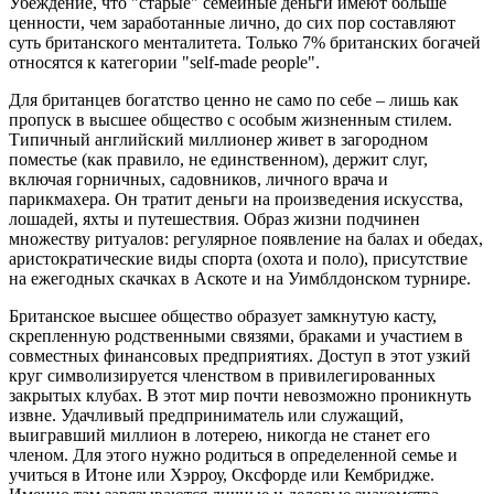
Убеждение, что "старые" семейные деньги имеют больше
ценности, чем заработанные лично, до сих пор составляют
суть британского менталитета. Только 7% британских богачей
относятся к категории "self-made people".
Для британцев богатство ценно не само по себе – лишь как
пропуск в высшее общество с особым жизненным стилем.
Типичный английский миллионер живет в загородном
поместье (как правило, не единственном), держит слуг,
включая горничных, садовников, личного врача и
парикмахера. Он тратит деньги на произведения искусства,
лошадей, яхты и путешествия. Образ жизни подчинен
множеству ритуалов: регулярное появление на балах и обедах,
аристократические виды спорта (охота и поло), присутствие
на ежегодных скачках в Аскоте и на Уимблдонском турнире.
Британское высшее общество образует замкнутую касту,
скрепленную родственными связями, браками и участием в
совместных финансовых предприятиях. Доступ в этот узкий
круг символизируется членством в привилегированных
закрытых клубах. В этот мир почти невозможно проникнуть
извне. Удачливый предприниматель или служащий,
выигравший миллион в лотерею, никогда не станет его
членом. Для этого нужно родиться в определенной семье и
учиться в Итоне или Хэрроу, Оксфорде или Кембридже.