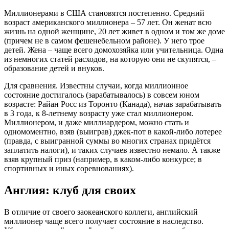
Миллионерами в США становятся постепенно. Средний
возраст американского миллионера – 57 лет. Он женат всю
жизнь на одной женщине, 20 лет живет в одном и том же доме
(причем не в самом фешенебельном районе). У него трое
детей. Жена – чаще всего домохозяйка или учительница. Одна
из немногих статей расходов, на которую они не скупятся, –
образование детей и внуков.
Для сравнения. Известны случаи, когда миллионное
состояние достигалось (зарабатывалось) в совсем юном
возрасте: Райан Росс из Торонто (Канада), начав зарабатывать
в 3 года, к 8-летнему возрасту уже стал миллионером.
Миллионером, и даже миллиардером, можно стать и
одномоментно, взяв (выиграв) джек-пот в какой-либо лотерее
(правда, с выигранной суммы во многих странах придётся
заплатить налоги), и таких случаев известно немало. А также
взяв крупный приз (например, в каком-либо конкурсе; в
спортивных и иных соревнованиях).
Англия: клуб для своих
В отличие от своего заокеанского коллеги, английский
миллионер чаще всего получает состояние в наследство.