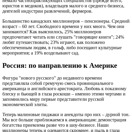
немало частнопрактикующих специалистов (прежде всего,
юристов и медиков), владельцев малого и среднего бизнеса,
деятелей индустрии развлечений, фермеров.
Большинство канадских миллионеров – пенсионеры. Средний
возраст – 60 лет. Свободного времени у них много. Чем они
занимаются? Как выяснилось, 25% миллионеров
предпочитают читать или слушать "говорящие книги"; 24%
любят путешествовать; 23% играют, как положено
обеспеченным людям, в гольф, либо посещают культурные
мероприятия; а 19% возделывают сад.
Россия: по направлению к Америке
Фигура "нового русского" до недавнего времени
представляла собой гремучую смесь провинциального
американца и английского аристократа. Любовь к показному
блеску и бьющей в глаза роскоши – именно этими чертами и
запомнились миру первые представители русской
экономической элиты.
Теперь малиновые пиджаки и анекдоты про них – дурной тон.
Мы все больше приближаемся к американцам: демонстрация
богатства приемлема разве что в шоу-бизнесе. Наши
миллионеры теперь и одеваются скромнее, и пыль в глаза