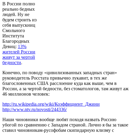
В России полно
реально бедных
людей. Ну не
будем строить из
себя выпускниц
Смольного
Института
Благородных
Девиц:
13%
жителей России
живут за чертой
бедности
.
Конечно, по поводу «цивилизованных западных стран»
руководитель Росстата привычно лукавит, в тех же
благословенных США расслоение куда как выше, чем в
России, а за чертой бедности, без стоматологов, там живут аж
46 миллионов человек:
http://ru.wikipedia.org/wiki/Коэффициент_Джини
http://www.ntv.ru/novosti/244336/
Наши чиновники вообще любят походя назвать Россию
убогой по сравнению с Западом страной. Лично я бы за такое
ставил чиновникам-русофобам скипидарную клизму с