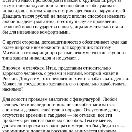
Всего-то надо: пролоббировать закон о крупном штрафе за
отсутствие пандусов или за неспособность обслуживать
инвалидов, а потом ходить и стричь денежки с нарушителей.
Двадцать тысяч рублей на пандус вполне способен изыскать
любой владелец магазина, поэтому в случае проявления
реальной воли государства наши улицы моментально стали
бы для инвалидов комфортными.
С другой стороны, детозащитничество обеспечивает куда как
более широкие возможности для коррупции: поэтому
Мизулина сотоварищи про разные некоммерческие глупости
типа защиты инвалидов и не думает…
Впрочем, я отвлёкся. Итак, представим относительно
здорового человека, с руками и ногами, который живёт в
России. Допустим, этот человек не хочет зарабатывать деньги.
Может ли государство заставить его нормально зарабатывать
насильно?
Для ясности проведём аналогию с физкультурой. Любой
человек без инвалидности вполне способен заниматься
спортом и держать своё тело в порядке. Отсутствие денег,
отсутствие времени и так далее — не отмазки, все эти
проблемы решаются тысячью способов. Тем не менее,
достаточно проехаться один раз в метро, чтобы убедиться —
как минимум половина россиян не занимается никаким