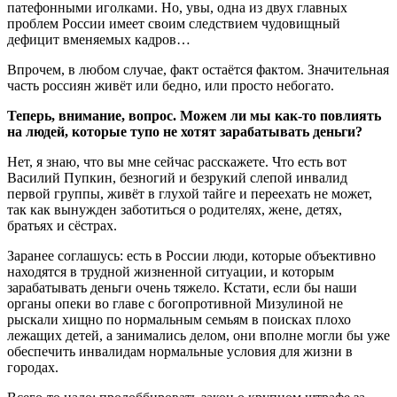
патефонными иголками. Но, увы, одна из двух главных
проблем России имеет своим следствием чудовищный
дефицит вменяемых кадров…
Впрочем, в любом случае, факт остаётся фактом. Значительная
часть россиян живёт или бедно, или просто небогато.
Теперь, внимание, вопрос. Можем ли мы как-то повлиять
на людей, которые тупо не хотят зарабатывать деньги?
Нет, я знаю, что вы мне сейчас расскажете. Что есть вот
Василий Пупкин, безногий и безрукий слепой инвалид
первой группы, живёт в глухой тайге и переехать не может,
так как вынужден заботиться о родителях, жене, детях,
братьях и сёстрах.
Заранее соглашусь: есть в России люди, которые объективно
находятся в трудной жизненной ситуации, и которым
зарабатывать деньги очень тяжело. Кстати, если бы наши
органы опеки во главе с богопротивной Мизулиной не
рыскали хищно по нормальным семьям в поисках плохо
лежащих детей, а занимались делом, они вполне могли бы уже
обеспечить инвалидам нормальные условия для жизни в
городах.