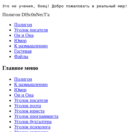
Это не учения, боец! Добро пожаловать в реальный мир!
Полигон DISc0nNecT'a
Полигон
Уголок писателя
Он и Она
Юмор
К размышлению
Гостевая
Файлы
Главное меню
Полигон
К размышлению
Юмор
Он и Она
Уголок писателя
Уголок поэта
Уголок юриста
Уголок программиста
Уголок бухгалтера
Уголок психолога