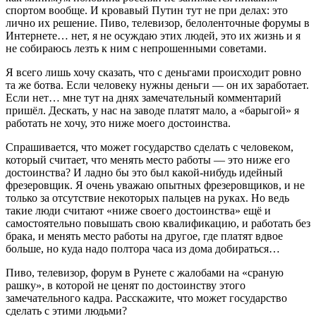
спортом вообще. И кровавый Путин тут не при делах: это
лично их решение. Пиво, телевизор, белоленточные форумы в
Интернете… нет, я не осуждаю этих людей, это их жизнь и я
не собираюсь лезть к ним с непрошенными советами.
Я всего лишь хочу сказать, что с деньгами происходит ровно
та же ботва. Если человеку нужны деньги — он их заработает.
Если нет… мне тут на днях замечательный комментарий
пришёл. Дескать, у нас на заводе платят мало, а «барыгой» я
работать не хочу, это ниже моего достоинства.
Спрашивается, что может государство сделать с человеком,
который считает, что менять место работы — это ниже его
достоинства? И ладно бы это был какой-нибудь идейный
фрезеровщик. Я очень уважаю опытных фрезеровщиков, и не
только за отсутствие некоторых пальцев на руках. Но ведь
такие люди считают «ниже своего достоинства» ещё и
самостоятельно повышать свою квалификацию, и работать без
брака, и менять место работы на другое, где платят вдвое
больше, но куда надо полтора часа из дома добираться…
Пиво, телевизор, форум в Рунете с жалобами на «сраную
рашку», в которой не ценят по достоинству этого
замечательного кадра. Расскажите, что может государство
сделать с этими людьми?