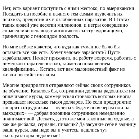
Нет, есть вариант поступить с ними жестоко, по-американски.
Посадить на пособие и начисто тем самым изувечить их
психику, превратив их в озлобленных паразитов. В Штатах
таких людей уже десятки миллионов, и негры совершенно
справедливо ненавидят англосаксов за эту чудовищную,
граничащую с геноцидом подлость.
Но мне всё же кажется, что куда как гуманнее было бы
оставить всё как есть. Хочет человек заработать? Пусть
зарабатывает. Начнёт приходить на работу вовремя, работать с
немецкой старательностью, займётся повышением
квалификации… Кстати, вот вам малоизвестный факт из
жизни российских фирм.
Многие предприятия отправляют сейчас своих сотрудников
на обучение. Казалось бы, сотрудники должны радоваться: им
оплачивают курсы, коммерческая стоимость которых иногда
превышает несколько тысяч долларов. Но если предприятие
говорит сотрудникам — «учиться будете по вечерам или на
выходных» — добрая половина сотрудников немедленно
поднимает вой. Дескать, да это же мои законные выходные, а
как же рыбалка, сериалы, пивасик? Да засуньте себе в задницу
ваши курсы, вам надо вы и учитесь, нашлись тут
эксплуататоры недобитые!