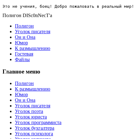
Это не учения, боец! Добро пожаловать в реальный мир!
Полигон DISc0nNecT'a
Полигон
Уголок писателя
Он и Она
Юмор
К размышлению
Гостевая
Файлы
Главное меню
Полигон
К размышлению
Юмор
Он и Она
Уголок писателя
Уголок поэта
Уголок юриста
Уголок программиста
Уголок бухгалтера
Уголок психолога