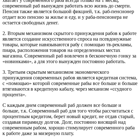
хватает у современного раба всегда только на 1 месяц,
современный раб вынужден работать всю жизнь до смерти.
Пенсия также является большой фикцией, т.к. раб-пенсионер
отдает всю пенсию за жилье и еду, и у раба-пенсионера не
остается свободных денег.
2. Вторым механизмом скрытого принуждения рабов к работе
является создание искусственного спроса на псевдонужные
товары, которые навязываются рабу с помощью тв-рекламы,
пиара, расположения товаров на определенных местах
магазина. Современный раб вовлечен в бесконечную гонку за
«новинками», а для этого вынужден постоянно работать.
3. Третьим скрытым механизмом экономического
принуждения современных рабов является кредитная система,
с «помощью» которой современные рабы все больше и больше
втягиваются в кредитную кабалу, через механизм «ссудного
процента».
С каждым днем современный раб должен все больше и
больше, т.к. Современный раб для того чтобы рассчитаться с
процентным кредитом, берет новый кредит, не отдав старый,
создавая пирамиду долгов. Долг, постоянно висящий над
современным рабом, хорошо стимулирует современного раба
к работе даже за мизерную плату.