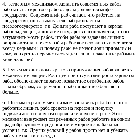
4. Четвертым механизмом заставить современных рабов
работать на скрытого рабовладельца является миф о
государстве. Современный раб считает, что работает на
государство, но на самом деле раб работает на
псевдогосударство, т.к. Деньги раба поступают в карман
рабовладельцев, а понятие государства используется, чтобы
затуманить мозги рабов, чтобы рабы не задавали лишних
вопросов типа: почему рабы работают всю жизнь и остаются
всегда бедными? И почему рабы не имеют доли прибыли? И
кому конкретно перечисляются деньги, выплаченные рабами в
виде налогов?
5. Пятым механизмом скрытого принуждения рабов является
механизм инфляции. Рост цен при отсутствии роста зарплаты
раба, обеспечивает скрытое незаметное ограбление рабов.
Таким образом, современный раб нищает все больше и
больше.
6. Шестым скрытым механизмом заставить раба бесплатно
работать: лишить раба средств на переезд и покупку
недвижимости в другом городе или другой стране. Этот
механизм вынуждает современных рабов работать на одном
градообразующем предприятии и «терпеть» кабальные
условия, т.к. Других условий у рабов просто нет и убежать
рабам не на что и некуда.