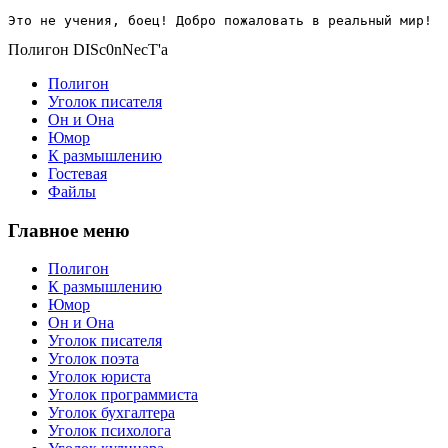
Это не учения, боец! Добро пожаловать в реальный мир!
Полигон DISc0nNecT'a
Полигон
Уголок писателя
Он и Она
Юмор
К размышлению
Гостевая
Файлы
Главное меню
Полигон
К размышлению
Юмор
Он и Она
Уголок писателя
Уголок поэта
Уголок юриста
Уголок программиста
Уголок бухгалтера
Уголок психолога