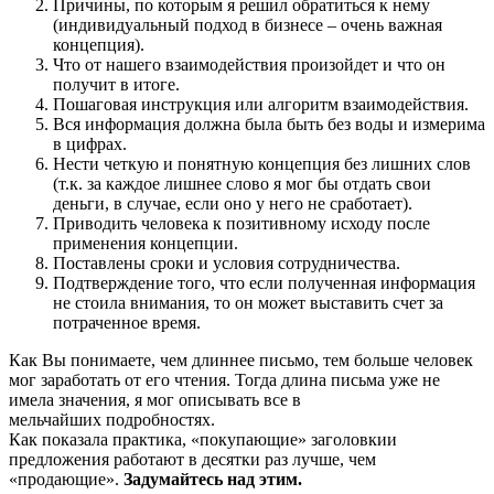
Причины, по которым я решил обратиться к нему
(индивидуальный подход в бизнесе – очень важная
концепция).
Что от нашего взаимодействия произойдет и что он
получит в итоге.
Пошаговая инструкция или алгоритм взаимодействия.
Вся информация должна была быть без воды и измерима
в цифрах.
Нести четкую и понятную концепция без лишних слов
(т.к. за каждое лишнее слово я мог бы отдать свои
деньги, в случае, если оно у него не сработает).
Приводить человека к позитивному исходу после
применения концепции.
Поставлены сроки и условия сотрудничества.
Подтверждение того, что если полученная информация
не стоила внимания, то он может выставить счет за
потраченное время.
Как Вы понимаете, чем длиннее письмо, тем больше человек
мог заработать от его чтения. Тогда длина письма уже не
имела значения, я мог описывать все в
мельчайших подробностях.
Как показала практика, «покупающие» заголовкии
предложения работают в десятки раз лучше, чем
«продающие».
Задумайтесь над этим.