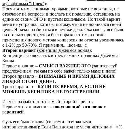
мультфильма "Шрек"
):
Посчитать их ленивыми уродами, которые не вежливы, не
отвечают на вопросы и послать их подальше, оставшись на
едине со своим ЭГО и пустым кошельком. Но такой варинт
меня не устраивал хотя бы потому, что я не добивался своей
цели. Я начал разбираться в чем же дело. Оказалось, все было
на столько просто, что я был поражен этим, а после
применения нового метода конверсия на ответы увеличилась
с 1-2% до 50-70%. Я применил.....воа-ля...:)
Второй вариант
(
коцепция Джеймса Бонда
):
Концепция заключалась в трех важных правилах Джеймса
Бонда.
Первое правило –
СМЫСЛ ВАЖНЕЕ ЭГО
(заинтересуй
предложением, ты сам по себе важен только маме и папе).
Второе правило –
ВНИМАНИЕ И ВРЕМЯ ДЕЛОВЫХ
ЛЮДЕЙ СТОИТ ДЕНЕГ.
Третье правило –
КУПИ ИХ ВРЕМЯ, А ЕСЛИ НЕ
МОЖЕШЬ БЕГИ ПОКА НЕ РАССТРЕЛЯЛИ.
И тут я разработал тот самый второй вариант.
Первое что я применил –
покупающий заголовок с
гарантией
.
Суть его было такова (со всеми возможными
интерпретациями): Если Ваш доход не увеличится на «__»%