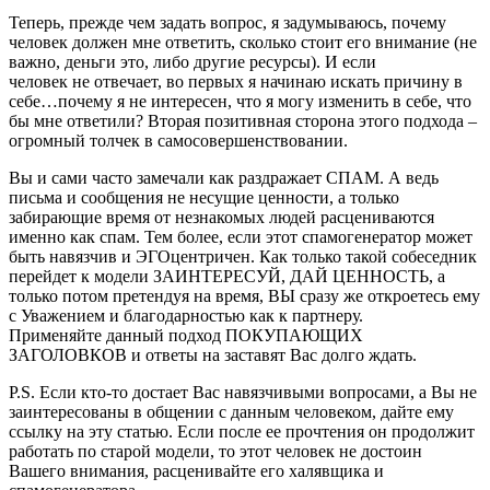
Теперь, прежде чем задать вопрос, я задумываюсь, почему
человек должен мне ответить, сколько стоит его внимание (не
важно, деньги это, либо другие ресурсы). И если
человек не отвечает, во первых я начинаю искать причину в
себе…почему я не интересен, что я могу изменить в себе, что
бы мне ответили? Вторая позитивная сторона этого подхода –
огромный толчек в самосовершенствовании.
Вы и сами часто замечали как раздражает СПАМ. А ведь
письма и сообщения не несущие ценности, а только
забирающие время от незнакомых людей расцениваются
именно как спам. Тем более, если этот спамогенератор может
быть навязчив и ЭГОцентричен. Как только такой собеседник
перейдет к модели ЗАИНТЕРЕСУЙ, ДАЙ ЦЕННОСТЬ, а
только потом претендуя на время, ВЫ сразу же откроетесь ему
с Уважением и благодарностью как к партнеру.
Применяйте данный подход ПОКУПАЮЩИХ
ЗАГОЛОВКОВ и ответы на заставят Вас долго ждать.
P.S. Если кто-то достает Вас навязчивыми вопросами, а Вы не
заинтересованы в общении с данным человеком, дайте ему
ссылку на эту статью. Если после ее прочтения он продолжит
работать по старой модели, то этот человек не достоин
Вашего внимания, расценивайте его халявщика и