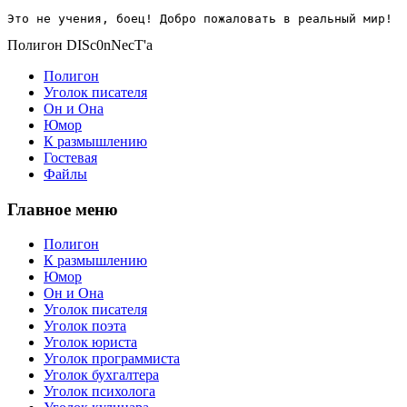
Это не учения, боец! Добро пожаловать в реальный мир!
Полигон DISc0nNecT'a
Полигон
Уголок писателя
Он и Она
Юмор
К размышлению
Гостевая
Файлы
Главное меню
Полигон
К размышлению
Юмор
Он и Она
Уголок писателя
Уголок поэта
Уголок юриста
Уголок программиста
Уголок бухгалтера
Уголок психолога