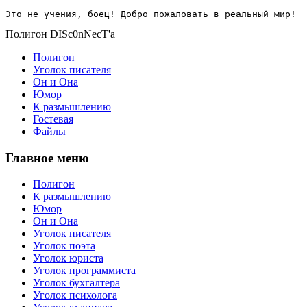
Это не учения, боец! Добро пожаловать в реальный мир!
Полигон DISc0nNecT'a
Полигон
Уголок писателя
Он и Она
Юмор
К размышлению
Гостевая
Файлы
Главное меню
Полигон
К размышлению
Юмор
Он и Она
Уголок писателя
Уголок поэта
Уголок юриста
Уголок программиста
Уголок бухгалтера
Уголок психолога