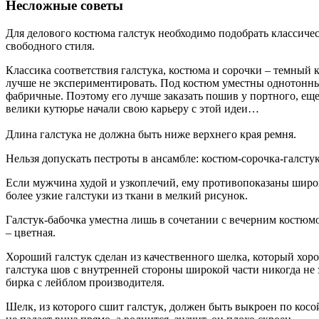
Несложные советы
Для делового костюма галстук необходимо подобрать классичес
свободного стиля.
Классика соответствия галстука, костюма и сорочки – темный к
лучше не экспериментировать. Под костюм уместны однотонные 
фабричные. Поэтому его лучше заказать пошив у портного, ещ
велики кутюрье начали свою карьеру с этой идеи…
Длина галстука не должна быть ниже верхнего края ремня.
Нельзя допускать пестроты в ансамбле: костюм-сорочка-галстук
Если мужчина худой и узкоплечий, ему противопоказаны широ
более узкие галстуки из ткани в мелкий рисунок.
Галстук-бабочка уместна лишь в сочетании с вечерним костюм
– цветная.
Хороший галстук сделан из качественного шелка, который хоро
галстука шов с внутренней стороны широкой части никогда не 
бирка с лейблом производителя.
Шелк, из которого сшит галстук, должен быть выкроен по косой