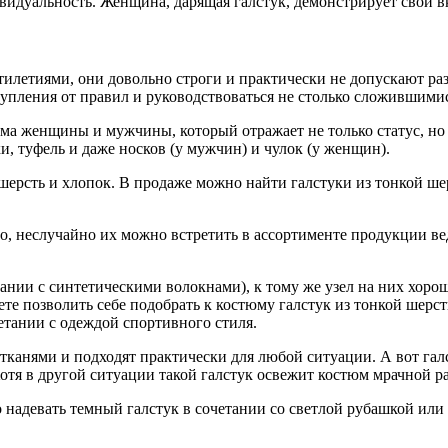
видуальность. Женщина, дарящая галстук, демонстрирует свой в
тилетиями, они довольно строги и практически не допускают ра
тупления от правил и руководствоваться не столько сложившими
ма женщины и мужчины, который отражает не только статус, но и
и, туфель и даже носков (у мужчин) и чулок (у женщин).
шерсть и хлопок. В продаже можно найти галстуки из тонкой шер
ьно, неслучайно их можно встретить в ассортименте продукции 
тании с синтетическими волокнами), к тому же узел на них хоро
е позволить себе подобрать к костюму галстук из тонкой шерсти
етании с одеждой спортивного стиля.
канями и подходят практически для любой ситуации. А вот галс
отя в другой ситуации такой галстук освежит костюм мрачной ра
надевать темный галстук в сочетании со светлой рубашкой или б