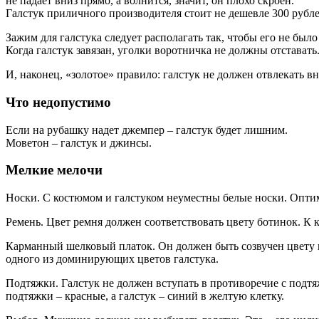
не падает вниз прямо, а волнится, значит, он плохо скроен.
Галстук приличного производителя стоит не дешевле 300 рубл
Зажим для галстука следует располагать так, чтобы его не было
Когда галстук завязан, уголки воротничка не должны отстават
И, наконец, «золотое» правило: галстук не должен отвлекать в
Что недопустимо
Если на рубашку надет джемпер – галстук будет лишним.
Моветон – галстук и джинсы.
Мелкие мелочи
Носки. С костюмом и галстуком неуместны белые носки. Опти
Ремень. Цвет ремня должен соответствовать цвету ботинок. К 
Карманный шелковый платок. Он должен быть созвучен цвету и
одного из доминирующих цветов галстука.
Подтяжки. Галстук не должен вступать в противоречие с подтяж
подтяжки – красные, а галстук – синий в желтую клетку.