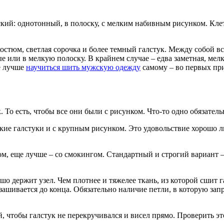
кий: однотонный, в полоску, с мелким набивным рисунком. Клетк
остюм, светлая сорочка и более темный галстук. Между собой вс
или в мелкую полоску. В крайнем случае – едва заметная, мелк
е лучше
научиться шить мужскую одежду
самому – во первых при
. То есть, чтобы все они были с рисунком. Что-то одно обязате
кие галстуки и с крупным рисунком. Это удовольствие хорошо
ом, еще лучше – со смокингом. Стандартный и строгий вариант 
шо держит узел. Чем плотнее и тяжелее ткань, из которой сшит 
зашивается до конца. Обязательно наличие петли, в которую зап
, чтобы галстук не перекручивался и висел прямо. Проверить это