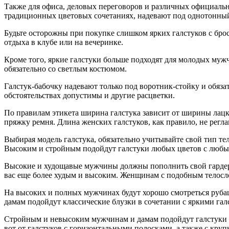
Также для офиса, деловых переговоров и различных официальн
традиционных цветовых сочетаниях, надевают под однотонный к
Будьте осторожны при покупке слишком ярких галстуков с бро
отдыха в клубе или на вечеринке.
Кроме того, яркие галстуки больше подходят для молодых муж
обязательно со светлым костюмом.
Галстук-бабочку надевают только под воротник-стойку и обяза
обстоятельствах допустимы и другие расцветки.
По правилам этикета ширина галстука зависит от ширины лацка
пряжку ремня. Длина женских галстуков, как правило, не регла
Выбирая модель галстука, обязательно учитывайте свой тип те
Высоким и стройным подойдут галстуки любых цветов с любыми
Высокие и худощавые мужчины должны пополнить свой гардеро
вас еще более худым и высоким. Женщинам с подобным телосл
На высоких и полных мужчинах будут хорошо смотреться рубаш
дамам подойдут классические блузки в сочетании с яркими гал
Стройным и невысоким мужчинам и дамам подойдут галстуки с 
вот от галстуков с горизонтальными полосками, а также с кру