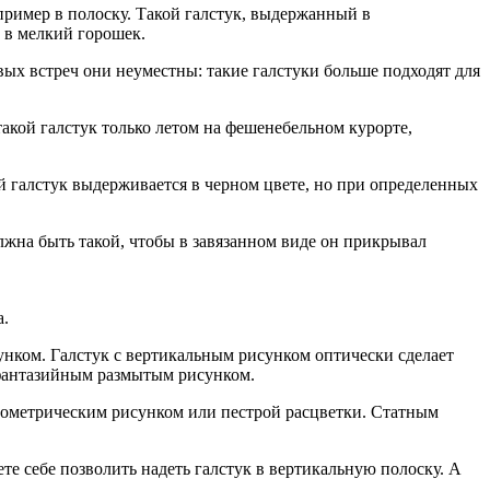
ример в полоску. Такой галстук, выдержанный в
 в мелкий горошек.
ых встреч они неуместны: такие галстуки больше подходят для
акой галстук только летом на фешенебельном курорте,
й галстук выдерживается в черном цвете, но при определенных
лжна быть такой, чтобы в завязанном виде он прикрывал
а.
ком. Галстук с вертикальным рисунком оптически сделает
 фантазийным размытым рисунком.
еометрическим рисунком или пестрой расцветки. Статным
 себе позволить надеть галстук в вертикальную полоску. А