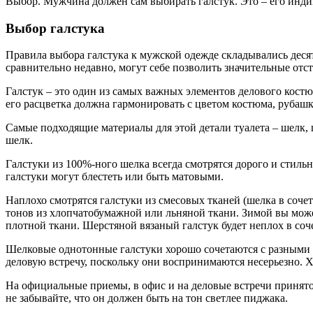
Выбор. Мужчина должен сам выбирать галстук. Это – его инди
Выбор галстука
Правила выбора галстука к мужской одежде складывались деся
сравнительно недавно, могут себе позволить значительные отс
Галстук – это один из самых важных элементов делового костю
его расцветка должна гармонировать с цветом костюма, рубашк
Самые подходящие материалы для этой детали туалета – шелк, 
шелк.
Галстуки из 100%-ного шелка всегда смотрятся дорого и стил
галстуки могут блестеть или быть матовыми.
Наплохо смотрятся галстуки из смесовых тканей (шелка в соче
тонов из хлопчатобумажной или льняной ткани. Зимой вы может
плотной ткани. Шерстяной вязаный галстук будет неплох в соч
Шелковые однотонные галстуки хорошо сочетаются с разными т
деловую встречу, поскольку они воспринимаются несерьезно. Х
На официальные приемы, в офис и на деловые встречи принято 
не забывайте, что он должен быть на тон светлее пиджака.