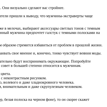
 Они визуально сделают вас стройнее.
ователи пришли к выводу, что мужчины-экстраверты чаще
же в мелочах, выбирают аксессуары светлых тонов с темным
ренный мужчина предпочтет галстук с темными полосками на
м образом стремится избавиться от проблем в прошлой жизни.
аивать свое мнение и, конечно, тонко чувствует веяния моды.
нательно будут воспринимать окружающие. Попробуйте
т совет в большей степени относится к мужчинам.
 цвета.
в с неконтрастным рисунком.
, волевого и даже хладнокровного человека.
м, внимательным и даже скрупулезным человеком.
, белая полоска на черном фоне), то он скорее скажет