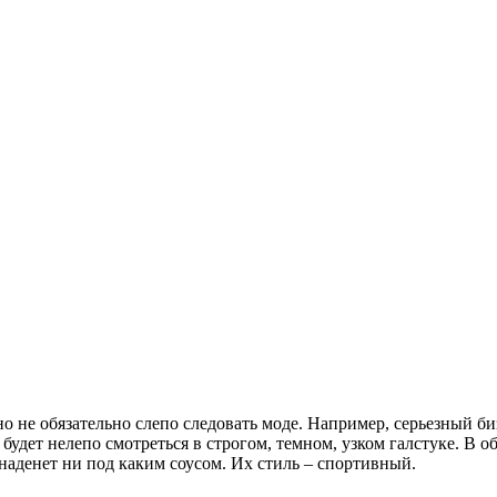
но не обязательно слепо следовать моде. Например, серьезный б
удет нелепо смотреться в строгом, темном, узком галстуке. В о
е наденет ни под каким соусом. Их стиль – спортивный.