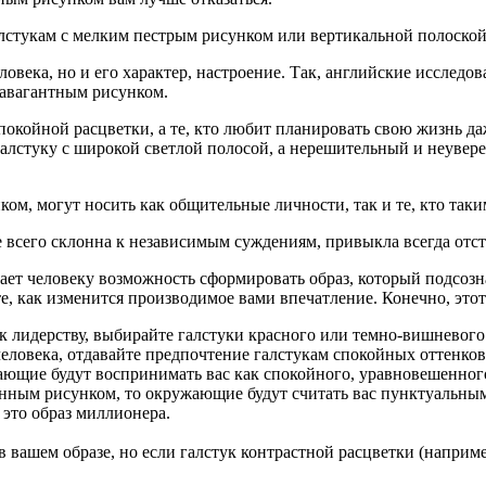
стукам с мелким пестрым рисунком или вертикальной полоской.
ловека, но и его характер, настроение. Так, английские исслед
равагантным рисунком.
окойной расцветки, а те, кто любит планировать свою жизнь да
галстуку с широкой светлой полосой, а нерешительный и неуве
ом, могут носить как общительные личности, так и те, кто таки
е всего склонна к независимым суждениям, привыкла всегда отст
ает человеку возможность сформировать образ, который подсоз
те, как изменится производимое вами впечатление. Конечно, это
 к лидерству, выбирайте галстуки красного или темно-вишневого
человека, отдавайте предпочтение галстукам спокойных оттенко
ающие будут воспринимать вас как спокойного, уравновешенного
енным рисунком, то окружающие будут считать вас пунктуальны
 это образ миллионера.
вашем образе, но если галстук контрастной расцветки (например