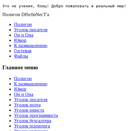
Это не учения, боец! Добро пожаловать в реальный мир!
Полигон DISc0nNecT'a
Полигон
Уголок писателя
Он и Она
Юмор
К размышлению
Гостевая
Файлы
Главное меню
Полигон
К размышлению
Юмор
Он и Она
Уголок писателя
Уголок поэта
Уголок юриста
Уголок программиста
Уголок бухгалтера
Уголок психолога