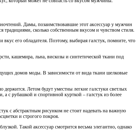
кус, который может не совпасть со вкусом мужчины.
зночтений. Дамы, позаимствовавшие этот аксессуар у мужчин
ся традициями, сколько собственным вкусом и чувством стиля.
 вкус его обладателя. Поэтому, выбирая галстук, помните, что
сти, кашемира, льна, вискозы и синтетической ткани под
ведущих домов моды. В зависимости от вида ткани шелковые
шо держится. Летом будут уместны легкие галстуки светлых
, а с рубашкой и спортивной курткой – галстук из более
тук с абстрактным рисунком не стоит надевать на важную
сцветки и строгого покроя.
лузкой. Такой аксессуар смотрится весьма элегантно, однако