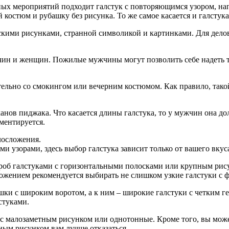
ых мероприятий подходит галстук с повторяющимся узором, нап
остюм и рубашку без рисунка. То же самое касается и галстука
скими рисунками, странной символикой и картинками. Для делов
чин и женщин. Пожилые мужчины могут позволить себе надеть т
тельно со смокингом или вечерним костюмом. Как правило, тако
нов пиджака. Что касается длины галстука, то у мужчин она до
ментируется.
лосложения.
 узорами, здесь выбор галстука зависит только от вашего вкус
б галстуками с горизонтальными полосками или крупным рисун
ожением рекомендуется выбирать не слишком узкие галстуки с
ки с широким воротом, а к ним – широкие галстуки с четким г
стуками.
малозаметным рисунком или однотонные. Кроме того, вы можете
пным рисунком вам лучше отказаться.