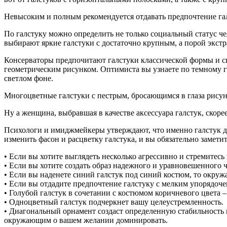
Невысоким и полным рекомендуется отдавать предпочтение гал
По галстуку можно определить не только социальный статус че
выбирают яркие галстуки с достаточно крупным, а порой экст
Консерваторы предпочитают галстуки классической формы и сп
геометрическим рисунком. Оптимиста вы узнаете по темному 
светлом фоне.
Многоцветные галстуки с пестрым, бросающимся в глаза рисунк
Ну а женщина, выбравшая в качестве аксессуара галстук, скоре
Психологи и имиджмейкеры утверждают, что именно галстук д
изменить фасон и расцветку галстука, и вы обязательно замети
• Если вы хотите выглядеть несколько агрессивно и стремитесь
• Если вы хотите создать образ надежного и уравновешенного 
• Если вы наденете синий галстук под синий костюм, то окруж
• Если вы отдадите предпочтение галстуку с мелким упорядоч
• Голубой галстук в сочетании с костюмом коричневого цвета –
• Одноцветный галстук подчеркнет вашу целеустремленность.
• Диагональный орнамент создаст определенную стабильность в 
окружающим о вашем желании доминировать.