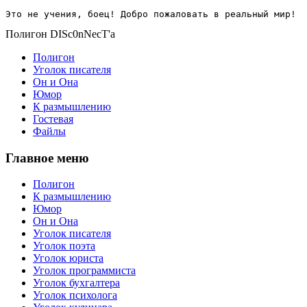
Это не учения, боец! Добро пожаловать в реальный мир!
Полигон DISc0nNecT'a
Полигон
Уголок писателя
Он и Она
Юмор
К размышлению
Гостевая
Файлы
Главное меню
Полигон
К размышлению
Юмор
Он и Она
Уголок писателя
Уголок поэта
Уголок юриста
Уголок программиста
Уголок бухгалтера
Уголок психолога