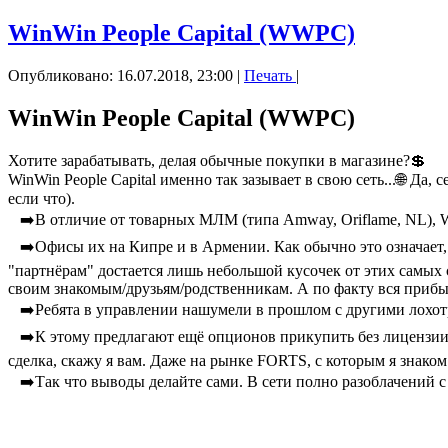
WinWin People Capital (WWPC)
Опубликовано: 16.07.2018, 23:00
|
Печать
|
WinWin People Capital (WWPC)
Хотите зарабатывать, делая обычные покупки в магазине?💲
WinWin People Capital именно так зазывает в свою сеть...🌐 Да
если что).
⠀➡️В отличие от товарных МЛМ (типа Amway, Oriflame, NL), Wi
⠀➡️Офисы их на Кипре и в Армении. Как обычно это означает, 
"партнёрам" достается лишь небольшой кусочек от этих самых с
своим знакомым/друзьям/родственникам. А по факту вся прибыл
⠀➡️Ребята в управлении нашумели в прошлом с другими лохотр
⠀➡️К этому предлагают ещё опционов прикупить без лицензии 
сделка, скажу я вам. Даже на рынке FORTS, с которым я знаком
⠀➡️Так что выводы делайте сами. В сети полно разоблачений с