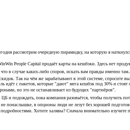
, сегодня рассмотрим очередную пирамидку, на которую я наткнул
nWin People Capital продаёт карты на кешбэки. Здесь нет проду
что в случае каких-либо споров, искать вам правды именно там.
кидок. Так на чём же зарабатывают в этой системе, спросите вы
ь идёт с пакетов, которые "дают" мега кешбэк под 30% и стоят 
онами, но это не останавливает из будущих "партнёров".
ЦБ и подождать, пока компания разовьётся, чтобы получить по
 не понаслышке, в опционы люди не лезут без хорошей подготовк
 подробностями. Хотите халявы? Сначала внимательно изучите п