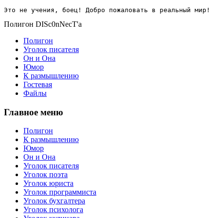
Это не учения, боец! Добро пожаловать в реальный мир!
Полигон DISc0nNecT'a
Полигон
Уголок писателя
Он и Она
Юмор
К размышлению
Гостевая
Файлы
Главное меню
Полигон
К размышлению
Юмор
Он и Она
Уголок писателя
Уголок поэта
Уголок юриста
Уголок программиста
Уголок бухгалтера
Уголок психолога