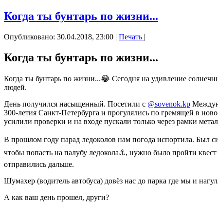
Когда ты бунтарь по жизни...
Опубликовано: 30.04.2018, 23:00
|
Печать
|
Когда ты бунтарь по жизни...
Когда ты бунтарь по жизни...😂 Сегодня на удивление солнеч
людей.
День получился насыщенный. Посетили с
@sovenok.kp
Междуна
300-летия Санкт-Петербурга и прогулялись по гремящей в новос
усилили проверки и на входе пускали только через рамки металл
В прошлом году парад ледоколов нам погода испортила. Был сил
чтобы попасть на палубу ледокола⚓, нужно было пройти квест 
отправились дальше.
Шумахер (водитель автобуса) довёз нас до парка где мы и нагу
А как ваш день прошел, други?