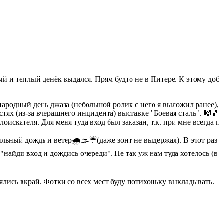
ный и теплый денёк выдался. Прям будто не в Питере. К этому 
родный день джаза (небольшой ролик с него я выложил ранее), з
тях (из-за вчерашнего инцидента) выставке "Боевая сталь". 🎼🎵
оискателя. Для меня туда вход был заказан, т.к. при мне всегда
ьный дождь и ветер🌧️🌫️☔(даже зонт не выдержал). В этот раз 
"найди вход и дождись очереди". Не так уж нам туда хотелось (
лялись вкрай. Фотки со всех мест буду потихоньку выкладывать.