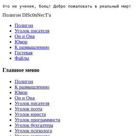
Это не учения, боец! Добро пожаловать в реальный мир!
Полигон DISc0nNecT'a
Полигон
Уголок писателя
Он и Она
Юмор
К размышлению
Гостевая
Файлы
Главное меню
Полигон
К размышлению
Юмор
Он и Она
Уголок писателя
Уголок поэта
Уголок юриста
Уголок программиста
Уголок бухгалтера
Уголок психолога