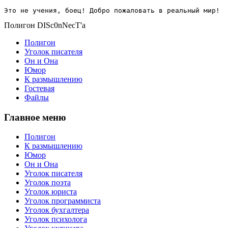
Это не учения, боец! Добро пожаловать в реальный мир!
Полигон DISc0nNecT'a
Полигон
Уголок писателя
Он и Она
Юмор
К размышлению
Гостевая
Файлы
Главное меню
Полигон
К размышлению
Юмор
Он и Она
Уголок писателя
Уголок поэта
Уголок юриста
Уголок программиста
Уголок бухгалтера
Уголок психолога