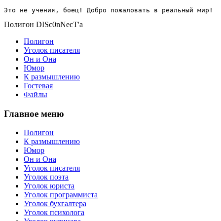
Это не учения, боец! Добро пожаловать в реальный мир!
Полигон DISc0nNecT'a
Полигон
Уголок писателя
Он и Она
Юмор
К размышлению
Гостевая
Файлы
Главное меню
Полигон
К размышлению
Юмор
Он и Она
Уголок писателя
Уголок поэта
Уголок юриста
Уголок программиста
Уголок бухгалтера
Уголок психолога