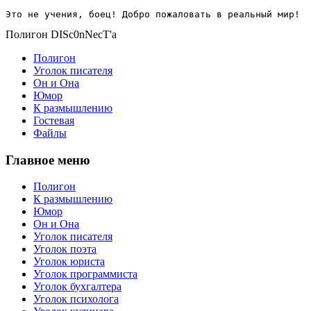
Это не учения, боец! Добро пожаловать в реальный мир!
Полигон DISc0nNecT'a
Полигон
Уголок писателя
Он и Она
Юмор
К размышлению
Гостевая
Файлы
Главное меню
Полигон
К размышлению
Юмор
Он и Она
Уголок писателя
Уголок поэта
Уголок юриста
Уголок программиста
Уголок бухгалтера
Уголок психолога