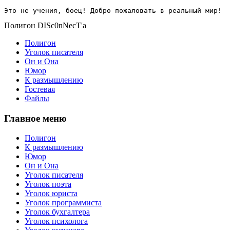
Это не учения, боец! Добро пожаловать в реальный мир!
Полигон DISc0nNecT'a
Полигон
Уголок писателя
Он и Она
Юмор
К размышлению
Гостевая
Файлы
Главное меню
Полигон
К размышлению
Юмор
Он и Она
Уголок писателя
Уголок поэта
Уголок юриста
Уголок программиста
Уголок бухгалтера
Уголок психолога