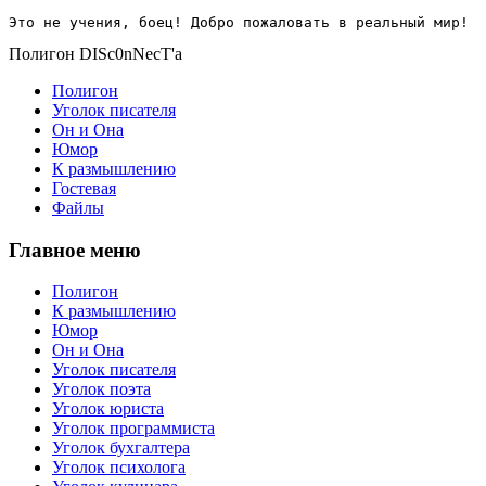
Это не учения, боец! Добро пожаловать в реальный мир!
Полигон DISc0nNecT'a
Полигон
Уголок писателя
Он и Она
Юмор
К размышлению
Гостевая
Файлы
Главное меню
Полигон
К размышлению
Юмор
Он и Она
Уголок писателя
Уголок поэта
Уголок юриста
Уголок программиста
Уголок бухгалтера
Уголок психолога