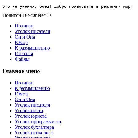
Это не учения, боец! Добро пожаловать в реальный мир!
Полигон DISc0nNecT'a
Полигон
Уголок писателя
Он и Она
Юмор
К размышлению
Гостевая
Файлы
Главное меню
Полигон
К размышлению
Юмор
Он и Она
Уголок писателя
Уголок поэта
Уголок юриста
Уголок программиста
Уголок бухгалтера
Уголок психолога