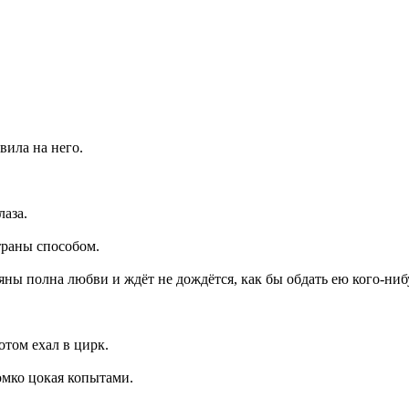
вила на него.
лаза.
траны способом.
ьяны полна любви и ждёт не дождётся, как бы обдать ею кого-ниб
отом ехал в цирк.
омко цокая копытами.