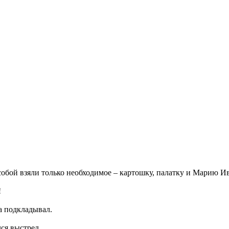
с собой взяли только необходимое – картошку, палатку и Марию И
!
а подкладывал.
ся выстрел.