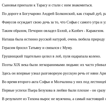
Сыновья приехали к Тарасу и стали с ним знакомиться.
По дороге в Богучарово Андрей Болконский, как старый дуб, ра
Фамусов осуждает свою дочь за то, что Софья с самого утра и 
Таким образом, Печорин овладел Бэлой, а Казбич - Каракезом.
Наташа была истинно русской натурой, очень любила природу и
Герасим бросил Татьяну и связался с Муму.
Грушницкий тщательно целил в лоб, пуля оцарапала колено.
Поэты XIX века были легкоранимыми людьми: их часто убивал
Здесь он впервые узнал разговорную русскую речь от няни А
Во время второго акта Софьи и Молчалина у них под лестнице
Первые успехи Пьера Безухова в любви были плохие - он сразу
В результате из Тихона вырос не мужчина, а самый настоящий 