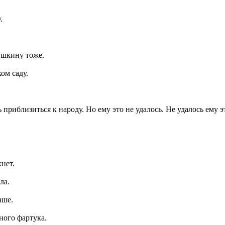
.
ушкину тоже.
ом саду.
ь приблизиться к народу. Но ему это не удалось. Не удалось ем
нет.
ла.
аше.
ного фартука.