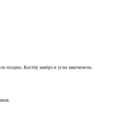
ло поздно. Костёр замёрз и угли закоченели.
змом.