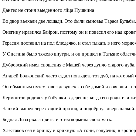
Дантес не стоил выеденного яйца Пушкина
Во двор въехали две лошади. Это были сыновья Тараса Бульбы.
Онегину нравился Байрон, поэтому он и повесил его над крова
Герасим поставил на пол блюдечко, и стал тыкать в него мордо
У Онегина было тяжело внутри, и он пришел к Татьяне облегчи
Дубровский имел сношения с Машей через дупло старого дуба.
Андрей Болконский часто ездил поглядеть тот дуб, на который 
Он обманным путем завел девушек к себе домой и совершил по
Лермонтов родился у бабушки в деревне, когда его родители жи
Чацкий вышел через задний проход, и подпёрнул дверь палкой.
Бедная Лиза рвала цветы и этим кормила свою мать.
Хлестаков сел в бричку и крикнул: «А гони, голубчик, в эропо