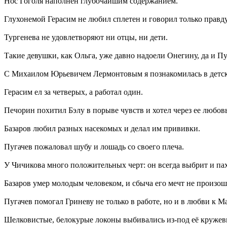
Нос Гоголя наполнен глубочайшим содержанием.
Глухонемой Герасим не любил сплетен и говорил только правду
Тургенева не удовлетворяют ни отцы, ни дети.
Такие девушки, как Ольга, уже давно надоели Онегину, да и П
С Михаилом Юрьевичем Лермонтовым я познакомилась в детск
Герасим ел за четверых, а работал один.
Печорин похитил Бэлу в порыве чувств и хотел через ее любов
Базаров любил разных насекомых и делал им прививки.
Пугачев пожаловал шубу и лошадь со своего плеча.
У Чичикова много положительных черт: он всегда выбрит и пах
Базаров умер молодым человеком, и сбыча его мечт не произош
Пугачев помогал Гриневу не только в работе, но и в любви к М
Шелковистые, белокурые локоны выбивались из-под её кружев