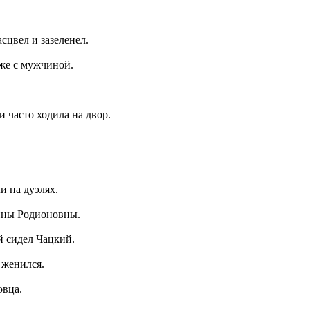
сцвел и зазеленел.
уже с мужчиной.
 часто ходила на двор.
и на дуэлях.
рины Родионовны.
й сидел Чацкий.
 женился.
овца.