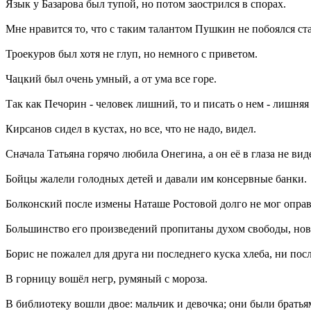
Язык у Базарова был тупой, но потом заострился в спорах.
Мне нравится то, что с таким талантом Пушкин не побоялся ст
Троекуров был хотя не глуп, но немного с приветом.
Чацкий был очень умный, а от ума все горе.
Так как Печорин - человек лишний, то и писать о нем - лишняя
Кирсанов сидел в кустах, но все, что не надо, видел.
Сначала Татьяна горячо любила Онегина, а он её в глаза не вид
Бойцы жалели голодных детей и давали им консервные банки.
Болконский после измены Наташе Ростовой долго не мог оправит
Большинство его произведений пропитаны духом свободы, нов
Борис не пожалел для друга ни последнего куска хлеба, ни пос
В горницу вошёл негр, румяный с мороза.
В библиотеку вошли двое: мальчик и девочка; они были братья