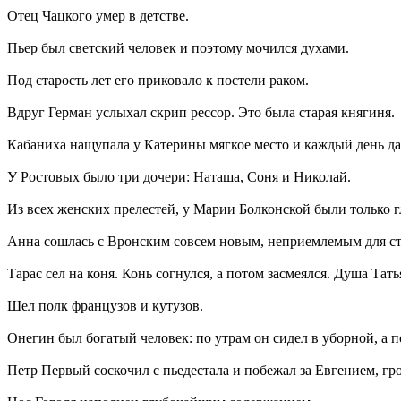
Отец Чацкого умер в детстве.
Пьер был светский человек и поэтому мочился духами.
Под старость лет его приковало к постели раком.
Вдруг Герман услыхал скрип рессор. Это была старая княгиня.
Кабаниха нащупала у Катерины мягкое место и каждый день да
У Ростовых было три дочери: Наташа, Соня и Николай.
Из всех женских прелестей, у Марии Болконской были только г
Анна сошлась с Вронским совсем новым, неприемлемым для с
Тарас сел на коня. Конь согнулся, а потом засмеялся. Душа Тат
Шел полк французов и кутузов.
Онегин был богатый человек: по утрам он сидел в уборной, а п
Петр Первый соскочил с пьедестала и побежал за Евгением, гр