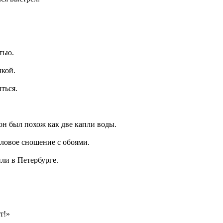
тью.
чкой.
ться.
он был похож как две капли воды.
ловое сношение с обоями.
ли в Петербурге.
рт!»