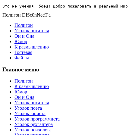
Это не учения, боец! Добро пожаловать в реальный мир!
Полигон DISc0nNecT'a
Полигон
Уголок писателя
Он и Она
Юмор
К размышлению
Гостевая
Файлы
Главное меню
Полигон
К размышлению
Юмор
Он и Она
Уголок писателя
Уголок поэта
Уголок юриста
Уголок программиста
Уголок бухгалтера
Уголок психолога