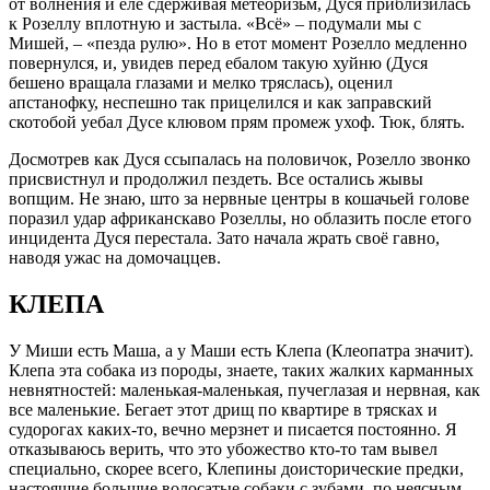
от волнения и еле сдерживая метеоризьм, Дуся приблизилась
к Розеллу вплотную и застыла. «Всё» – подумали мы с
Мишей, – «пезда рулю». Но в етот момент Розелло медленно
повернулся, и, увидев перед ебалом такую хуйню (Дуся
бешено вращала глазами и мелко тряслась), оценил
апстанофку, неспешно так прицелился и как заправский
скотобой уебал Дусе клювом прям промеж ухоф. Тюк, блять.
Досмотрев как Дуся ссыпалась на половичок, Розелло звонко
присвистнул и продолжил пездеть. Все остались жывы
вопщим. Не знаю, што за нервные центры в кошачьей голове
поразил удар африканскаво Розеллы, но облазить после етого
инцидента Дуся перестала. Зато начала жрать своё гавно,
наводя ужас на домочаццев.
КЛЕПА
У Миши есть Маша, а у Маши есть Клепа (Клеопатра значит).
Клепа эта собака из породы, знаете, таких жалких карманных
невнятностей: маленькая-маленькая, пучеглазая и нервная, как
все маленькие. Бегает этот дрищ по квартире в трясках и
судорогах каких-то, вечно мерзнет и писается постоянно. Я
отказываюсь верить, что это убожество кто-то там вывел
специально, скорее всего, Клепины доисторические предки,
настоящие большие волосатые собаки с зубами, по неясным