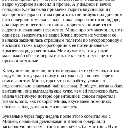
ведро мусорное выносил и прочее. А у жадной и вечно
голодной Клепы была привычка тырить вкусняшки из
мусорного ведра и потом прятать их где-нибудь под диваном
(это наверное хомячьи гены) – пока ведро стоит в коридоре,
она нырнет в него так тихонько, пороется, описается от
радости и сваливает незаметно. Миша про эту мазу знал, ну и
один раз, выскочить из ведра Клепа просто не успела и ее
вылазка закончилась страшным полетом по мусоропроводу с
восьмого этажа в мусоросборник к ее потенциальным
крысячьим родственникам. Мне думается, что у такой
маленькой собачки нервы и так не к черту, а тут еще эти
прыжки затяжные.
Клепу искали, искали, потом подумали что убежала, потом
подумали что украли (кому она нужна...) – короче горе в
семье, а потом Миша, идя с утра на работу, услышал
подозрительно знакомый лай навзрыд. В общем, когда собаку
вытащили, она выглядела еще хуже, чем ей положено быть,
имела частичную потерю ориентации и совсем перестала
тявкать, зато, как говорит Миша, вкусняшек помойных
объелась, блядь, на всю жизнь вперед.
Буквально через пару недель после этого события мы с
Мишей, с нашими девчонками и Клепой совершили
загородную поездку – типа пиво, речка, бадминтон... Hу и