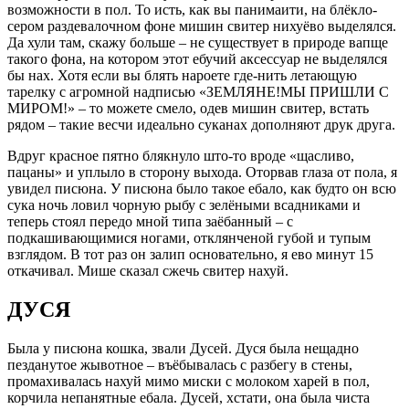
возможности в пол. То исть, как вы панимаити, на блёкло-
сером раздевалочном фоне мишин свитер нихуёво выделялся.
Да хули там, скажу больше – не существует в природе вапще
такого фона, на котором этот ебучий аксессуар не выделялся
бы нах. Хотя если вы блять нароете где-нить летающую
тарелку с агромной надписью «ЗЕМЛЯНЕ!МЫ ПРИШЛИ С
МИРОМ!» – то можете смело, одев мишин свитер, встать
рядом – такие весчи идеально суканах дополняют друк друга.
Вдруг красное пятно блякнуло што-то вроде «щасливо,
пацаны» и уплыло в сторону выхода. Оторвав глаза от пола, я
увидел писюна. У писюна было такое ебало, как будто он всю
сука ночь ловил чорную рыбу с зелёными всадниками и
теперь стоял передо мной типа заёбанный – с
подкашивающимися ногами, отклянченой губой и тупым
взглядом. В тот раз он залип основательно, я ево минут 15
откачивал. Мише сказал сжечь свитер нахуй.
ДУСЯ
Была у писюна кошка, звали Дусей. Дуся была нещадно
пезданутое жывотное – въёбывалась с разбегу в стены,
промахивалась нахуй мимо миски с молоком харей в пол,
корчила непанятные ебала. Дусей, хстати, она была чиста