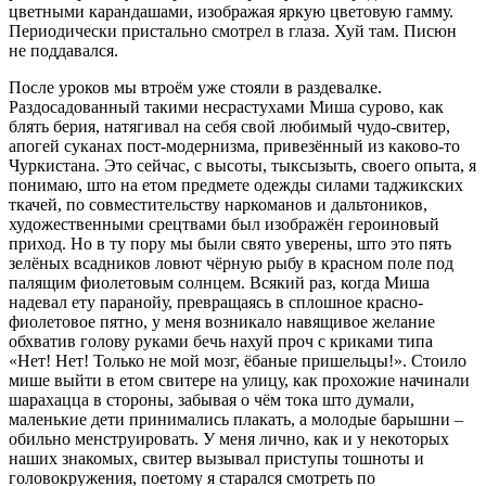
цветными карандашами, изображая яркую цветовую гамму.
Периодически пристально смотрел в глаза. Хуй там. Писюн
не поддавался.
После уроков мы втроём уже стояли в раздевалке.
Раздосадованный такими несрастухами Миша сурово, как
блять берия, натягивал на себя свой любимый чудо-свитер,
апогей суканах пост-модернизма, привезённый из каково-то
Чуркистана. Это сейчас, с высоты, тыксызыть, своего опыта, я
понимаю, што на етом предмете одежды силами таджикских
ткачей, по совместительству наркоманов и дальтоников,
художественными срецтвами был изображён героиновый
приход. Но в ту пору мы были свято уверены, што это пять
зелёных всадников ловют чёрную рыбу в красном поле под
палящим фиолетовым солнцем. Всякий раз, когда Миша
надевал ету паранойу, превращаясь в сплошное красно-
фиолетовое пятно, у меня возникало навящивое желание
обхватив голову руками бечь нахуй проч с криками типа
«Нет! Нет! Только не мой мозг, ёбаные пришельцы!». Стоило
мише выйти в етом свитере на улицу, как прохожие начинали
шарахацца в стороны, забывая о чём тока што думали,
маленькие дети принимались плакать, а молодые барышни –
обильно менструировать. У меня лично, как и у некоторых
наших знакомых, свитер вызывал приступы тошноты и
головокружения, поетому я старался смотреть по