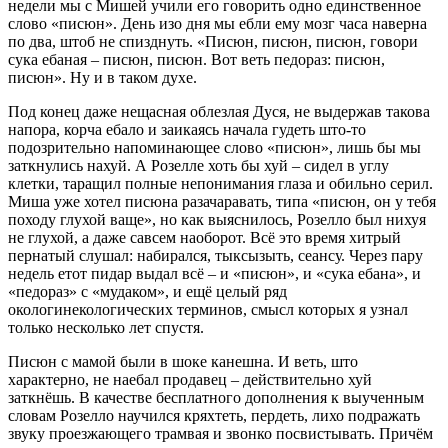
недели мы с Мишей учили его говорить одно единственное
слово «писюн». День изо дня мы ебли ему мозг часа наверна
по два, штоб не спизднуть. «Писюн, писюн, писюн, говори
сука ебаная – писюн, писюн. Вот веть педораз: писюн,
писюн». Ну и в таком духе.
Под конец даже нещасная облезлая Дуся, не выдержав такова
напора, корча ебало и заикаясь начала гудеть што-то
подозрительно напоминающее слово «писюн», лишь бы мы
заткнулись нахуй. А Розелле хоть бы хуй – сидел в углу
клетки, таращил полные непонимания глаза и обильно серил.
Миша уже хотел писюна разачаравать, типа «писюн, он у тебя
походу глухой ваще», но как выяснилось, Розелло был нихуя
не глухой, а даже савсем наоборот. Всё это время хитрый
пернатый слушал: набирался, тыксызыть, сеансу. Через пару
недель етот пидар выдал всё – и «писюн», и «сука ебана», и
«педораз» с «мудаком», и ещё целый ряд
окологинекологических терминов, смысл которых я узнал
только несколько лет спустя.
Писюн с мамой были в шоке канешна. И веть, што
характерно, не наебал продавец – действительно хуй
заткнёшь. В качестве бесплатного дополнения к выученным
словам Розелло научился кряхтеть, пердеть, лихо подражать
звуку проезжающего трамвая и звонко посвистывать. Причём