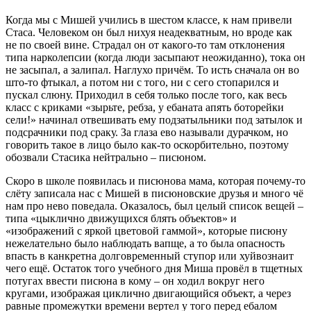
Когда мы с Мишей учились в шестом классе, к нам привели
Стаса. Человеком он был нихуя неадекватным, но вроде как
не по своей вине. Страдал он от какого-то там отклонения
типа нарколепсии (когда люди засыпают неожиданно), тока он
не засыпал, а залипал. Наглухо причём. То исть сначала он во
што-то фтыкал, а потом ни с того, ни с сего стопарился и
пускал слюну. Приходил в себя только после того, как весь
класс с криками «зырьте, ребза, у ебаната апять боторейки
сели!» начинал отвешивать ему подзатыльники под затылок и
подсрачники под сраку. За глаза ево называли дурачком, но
говорить такое в лицо было как-то оскорбительно, поэтому
обозвали Стасика нейтрально – писюном.
Скоро в школе появилась и писюнова мама, которая почему-то
слёту записала нас с Мишей в писюновские друзья и много чё
нам про нево поведала. Оказалось, был целый список вещей –
типа «цыклично движущихся блять объектов» и
«изображений с яркой цветовой гаммой», которые писюну
нежелательно было наблюдать вапще, а то была опасность
впасть в канкретна долговременный ступор или хуйвознаит
чего ещё. Остаток того учебного дня Миша провёл в тщетных
потугах ввести писюна в кому – он ходил вокруг него
кругами, изображая циклично двигающийся объект, а через
равные промежутки времени вертел у того перед ебалом