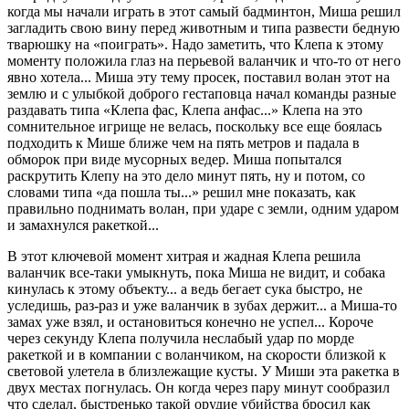
когда мы начали играть в этот самый бадминтон, Миша решил
загладить свою вину перед животным и типа развести бедную
тварюшку на «поиграть». Hадо заметить, что Клепа к этому
моменту положила глаз на перьевой валанчик и что-то от него
явно хотела... Миша эту тему просек, поставил волан этот на
землю и с улыбкой доброго гестаповца начал команды разные
раздавать типа «Клепа фас, Клепа анфас...» Клепа на это
сомнительное игрище не велась, поскольку все еще боялась
подходить к Мише ближе чем на пять метров и падала в
обморок при виде мусорных ведер. Миша попытался
раскрутить Клепу на это дело минут пять, ну и потом, со
словами типа «да пошла ты...» решил мне показать, как
правильно поднимать волан, при ударе с земли, одним ударом
и замахнулся ракеткой...
В этот ключевой момент хитрая и жадная Клепа решила
валанчик все-таки умыкнуть, пока Миша не видит, и собака
кинулась к этому объекту... а ведь бегает сука быстро, не
уследишь, раз-раз и уже валанчик в зубах держит... а Миша-то
замах уже взял, и остановиться конечно не успел... Короче
через секунду Клепа получила неслабый удар по морде
ракеткой и в компании с воланчиком, на скорости близкой к
световой улетела в близлежащие кусты. У Миши эта ракетка в
двух местах погнулась. Он когда через пару минут сообразил
что сделал, быстренько такой орудие убийства бросил как