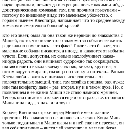
науке причинам, нет-нет да и скрещивались с какими-нибудь
доисторическими хомяками там, или прочими грызунами –
поэтому по внешнему виду, это маленькое убожество, с
гордым именем Клеопатра, напоминает что-то среднее между
хомяком и смертельно больной крысой.
Кто его знает, была ли она такой же нервной до знакомства с
Мишей, но то, что после этого знакомства события ее жизнь
радикально изменилась – это факт! Такое часто бывает, что
маленькие собачки писаются, а иногда и какаются от избытка
чувств. Если, допустим, их сильно нахлобучивает какая-
нибудь радость, они начинают судорожно так сокращаться,
пытаясь найти выход своему счастью, визжат, крутятся, а
потом вдруг замирают, глазища по пятаку и потекло... Раньше
Клепа любила жизнь и писалась исключительна от
положительных эмоций, типа там хозяйка пришла, раз, лужа;
или там конфетку дали – раз, вторая, ну и в таком духе. Hо, с
появлением в ее жизни Миши все стало намного мрачней.
Теперь она писается и какается еще и от страха, т.е. от одного
Мишанина вида, запаха или звука...
Короче, Клепины страхи перед Мишей имеют давние
причины. Их знакомство начиналось плачевно. Когда Миша
только подкатывал к Маше шары и к ней еще не переехал, он
вел себя прилично – чистил ей картошку, в магазин бегал,