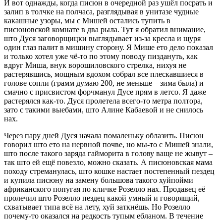
И вот однажды, когда писюн в очередной раз ушёл посрать и
залип в толчке на полчаса, разглядывая в унитазе чудные
какашные узоры, мы с Мишей остались тупить в
писюновской комнате в два рыла. Тут я обратил внимание,
што Дуся заговорщицки выглядывает из-за кресла и щуря
один глаз палит в мишину сторону. Я Мише ето дело показал
и только хотел уже чё-то по этому поводу пиздануть, как
вдруг Миша, внук ворошиловского стрелка, нихуя не
растерявшись, мощным вдохом собрал все плескавшиеся в
голове сопли (грамм думаю 200, не меньше – зима была) и
смачно с присвистом форчманул Дусе прям в летсо. Я даже
растерялся как-то. Дуся пролетела всего-то метра полтора,
зато с такими выебами, што Алине Кабаевой и не снилось
нах.
Через пару дней Дуся начала помаленьку облазить. Писюн
говорил што ето на нервной почве, но мы-то с Мишей знали,
што после такого заряда гайморита в голову ваще не жывут –
так што ей ещё повезло, можно сказать. А писюновская мама
походу стреманулась, што кошке настает постепенный пездец
и купила писюну на замену большова такого хуйпойми
африканского попугая по кличке Розелло нах. Продавец её
пролечил што Розелло пездец какой умный и говорящий,
схватывает типа всё на лету, хуй заткнёшь. Но Розелло
почему-то оказался на редкость тупым ебланом. В течение