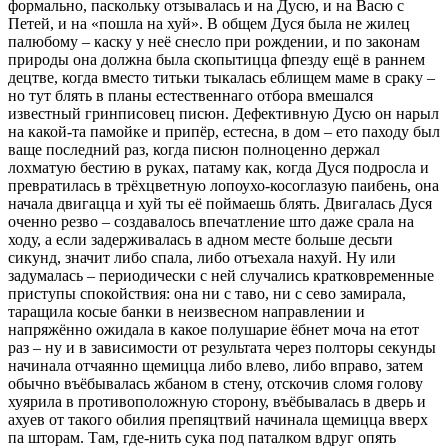
формально, паскольку отзывалась и на Дусю, и на Васю с
Петей, и на «пошла на хуй». В общем Дуся была не жилец
палюбому – каску у неё снесло при рождении, и по законам
природы она должна была скопытицца фпезду ещё в раннем
децтве, когда вместо титьки тыкалась еблищем маме в сраку –
но тут блять в планы естественнаго отбора вмешался
известный гринписовец писюн. Дефективную Дусю он нарыл
на какой-та памойке и припёр, естесна, в дом – ето паходу был
ваще последний раз, когда писюн полноценно держал
лохматую бестию в руках, патаму как, когда Дуся подросла и
превратилась в трёхцветную лопоухо-косоглазую паибень, она
начала двигацца и хуй ты её поймаешь блять. Двигалась Дуся
оченно резво – создавалось впечатление што даже срала на
ходу, а если задерживалась в адном месте больше десьти
сикунд, значит либо спала, либо отъехала нахуй. Ну или
задумалась – периодически с ней случались кратковременные
приступы спокойствия: она ни с таво, ни с сево замирала,
таращила косые банки в неизвесном направлении и
напряжённо ожидала в какое полушарие ёбнет моча на етот
раз – ну и в зависимости от результата через полторы секунды
начинала отчаянно щемицца либо влево, либо вправо, затем
обычно въёбывалась жбаном в стену, отскочив сломя голову
хуярила в противоположную сторону, въёбывалась в дверь и
ахуев от такого обилия препяцтвий начинала щемицца вверх
па шторам. Там, где-нить сука под паталком вдруг опять