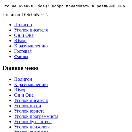
Это не учения, боец! Добро пожаловать в реальный мир!
Полигон DISc0nNecT'a
Полигон
Уголок писателя
Он и Она
Юмор
К размышлению
Гостевая
Файлы
Главное меню
Полигон
К размышлению
Юмор
Он и Она
Уголок писателя
Уголок поэта
Уголок юриста
Уголок программиста
Уголок бухгалтера
Уголок психолога