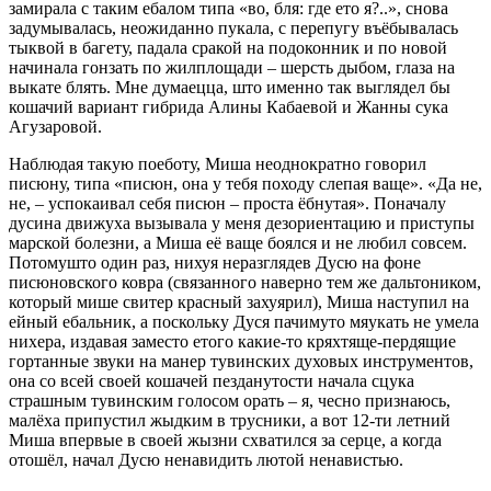
замирала с таким ебалом типа «во, бля: где ето я?..», снова
задумывалась, неожиданно пукала, с перепугу въёбывалась
тыквой в багету, падала сракой на подоконник и по новой
начинала гонзать по жилплощади – шерсть дыбом, глаза на
выкате блять. Мне думаецца, што именно так выглядел бы
кошачий вариант гибрида Алины Кабаевой и Жанны сука
Агузаровой.
Наблюдая такую поеботу, Миша неоднократно говорил
писюну, типа «писюн, она у тебя походу слепая ваще». «Да не,
не, – успокаивал себя писюн – проста ёбнутая». Поначалу
дусина движуха вызывала у меня дезориентацию и приступы
марской болезни, а Миша её ваще боялся и не любил совсем.
Потомушто один раз, нихуя неразглядев Дусю на фоне
писюновского ковра (связанного наверно тем же дальтоником,
который мише свитер красный захуярил), Миша наступил на
ейный ебальник, а поскольку Дуся пачимуто мяукать не умела
нихера, издавая заместо етого какие-то кряхтяще-пердящие
гортанные звуки на манер тувинских духовых инструментов,
она со всей своей кошачей пезданутости начала сцука
страшным тувинским голосом орать – я, чесно признаюсь,
малёха припустил жыдким в трусники, а вот 12-ти летний
Миша впервые в своей жызни схватился за серце, а когда
отошёл, начал Дусю ненавидить лютой ненавистью.