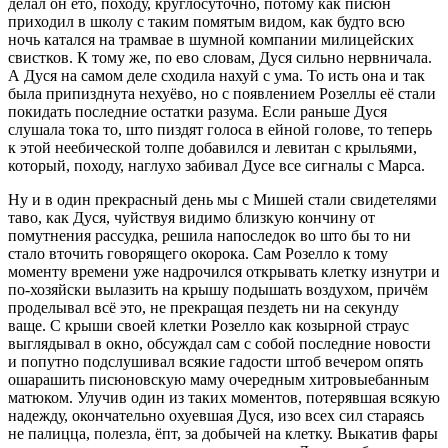
делал он ето, походу, круглосуточно, потому как писюн
приходил в школу с таким помятым видом, как будто всю
ночь катался на трамвае в шумной компании милицейских
свистков. К тому же, по ево словам, Дуся сильно нервничала.
А Дуся на самом деле сходила нахуй с ума. То исть она и так
была припизднута нехуёво, но с появлением Розеллы её стали
покидать последние остатки разума. Если раньше Дуся
слушала тока то, што пиздят голоса в ейной голове, то теперь
к этой неебической толпе добавился и левитан с крыльями,
который, походу, наглухо забивал Дусе все сигналы с Марса.
Ну и в один прекрасный день мы с Мишей стали свидетелями
таво, как Дуся, чуйствуя видимо близкую кончину от
помутнения рассудка, решила напоследок во што бы то ни
стало вточить говорящего окорока. Сам Розелло к тому
моменту времени уже надрочился открывать клетку изнутри и
по-хозяйски вылазить на крышу подышать воздухом, причём
проделывал всё это, не прекращая пездеть ни на секунду
ваще. С крыши своей клетки Розелло как козырной страус
выглядывал в окно, обсуждал сам с собой последние новости
и попутно подслушивал всякие гадости штоб вечером опять
ошарашить писюновскую маму очередным хитровыебанным
матюком. Улучив один из таких моментов, потерявшая всякую
надежду, окончательно охуевшая Дуся, изо всех сил стараясь
не палицца, полезла, ёпт, за добычей на клетку. Выкатив фары