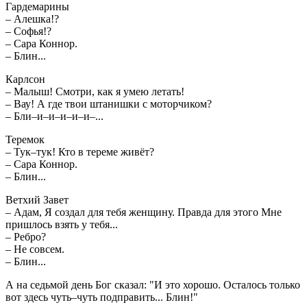
Гардемарины
– Алешка!?
– Софья!?
– Сара Коннор.
– Блин...
Карлсон
– Малыш! Смотри, как я умею летать!
– Вау! А где твои штанишки с моторчиком?
– Бли–и–и–и–и–и–...
Теремок
– Тук–тук! Кто в тереме живёт?
– Сара Коннор.
– Блин...
Ветхий Завет
– Адам, Я создал для тебя женщину. Правда для этого Мне
пришлось взять у тебя...
– Ребро?
– Не совсем.
– Блин...
А на седьмой день Бог сказал: "И это хорошо. Осталось только
вот здесь чуть–чуть подправить... Блин!"