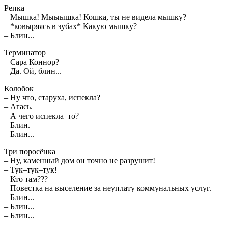
Репка
– Мышка! Мыыышка! Кошка, ты не видела мышку?
– *ковыряясь в зубах* Какую мышку?
– Блин...
Терминатор
– Сара Коннор?
– Да. Ой, блин...
Колобок
– Ну что, старуха, испекла?
– Агась.
– А чего испекла–то?
– Блин.
– Блин...
Три поросёнка
– Ну, каменный дом он точно не разрушит!
– Тук–тук–тук!
– Кто там???
– Повестка на выселение за неуплату коммунальных услуг.
– Блин...
– Блин...
– Блин...