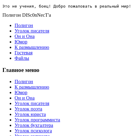
Это не учения, боец! Добро пожаловать в реальный мир!
Полигон DISc0nNecT'a
Полигон
Уголок писателя
Он и Она
Юмор
К размышлению
Гостевая
Файлы
Главное меню
Полигон
К размышлению
Юмор
Он и Она
Уголок писателя
Уголок поэта
Уголок юриста
Уголок программиста
Уголок бухгалтера
Уголок психолога