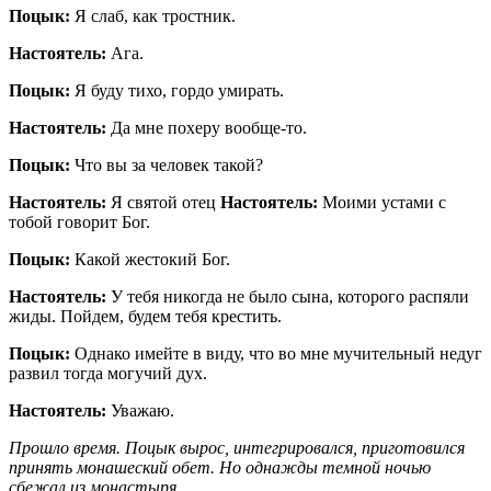
Поцык:
Я слаб, как тростник.
Настоятель:
Ага.
Поцык:
Я буду тихо, гордо умирать.
Настоятель:
Да мне похеру вообще-то.
Поцык:
Что вы за человек такой?
Настоятель:
Я святой отец
Настоятель:
Моими устами с
тобой говорит Бог.
Поцык:
Какой жестокий Бог.
Настоятель:
У тебя никогда не было сына, которого распяли
жиды. Пойдем, будем тебя крестить.
Поцык:
Однако имейте в виду, что во мне мучительный недуг
развил тогда могучий дух.
Настоятель:
Уважаю.
Прошло время. Поцык вырос, интегрировался, приготовился
принять монашеский обет. Но однажды темной ночью
сбежал из монастыря.