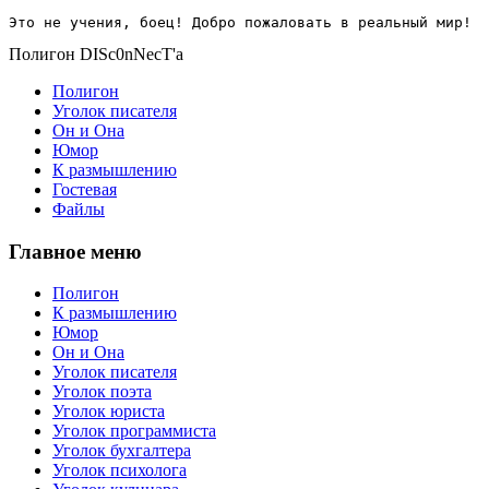
Это не учения, боец! Добро пожаловать в реальный мир!
Полигон DISc0nNecT'a
Полигон
Уголок писателя
Он и Она
Юмор
К размышлению
Гостевая
Файлы
Главное меню
Полигон
К размышлению
Юмор
Он и Она
Уголок писателя
Уголок поэта
Уголок юриста
Уголок программиста
Уголок бухгалтера
Уголок психолога