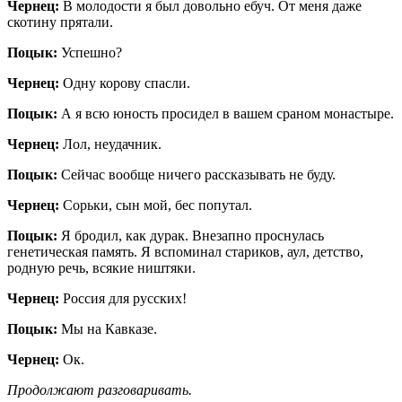
Чернец:
В молодости я был довольно ебуч. От меня даже
скотину прятали.
Поцык:
Успешно?
Чернец:
Одну корову спасли.
Поцык:
А я всю юность просидел в вашем сраном монастыре.
Чернец:
Лол, неудачник.
Поцык:
Сейчас вообще ничего рассказывать не буду.
Чернец:
Сорьки, сын мой, бес попутал.
Поцык:
Я бродил, как дурак. Внезапно проснулась
генетическая память. Я вспоминал стариков, аул, детство,
родную речь, всякие ништяки.
Чернец:
Россия для русских!
Поцык:
Мы на Кавказе.
Чернец:
Ок.
Продолжают разговаривать.