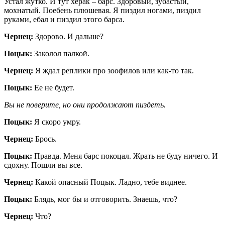
Устал жутко. И тут херак – барс. Здоровый, зубастый,
мохнатый. Поебень плюшевая. Я пиздил ногами, пиздил
руками, ебал и пиздил этого барса.
Чернец:
Здорово. И дальше?
Поцык:
Заколол палкой.
Чернец:
Я ждал реплики про зоофилов или как-то так.
Поцык:
Ее не будет.
Вы не поверите, но они продолжают пиздеть.
Поцык:
Я скоро умру.
Чернец:
Брось.
Поцык:
Правда. Меня барс покоцал. Жрать не буду ничего. И
сдохну. Пошли вы все.
Чернец:
Какой опасный Поцык. Ладно, тебе виднее.
Поцык:
Блядь, мог бы и отговорить. Знаешь, что?
Чернец:
Что?