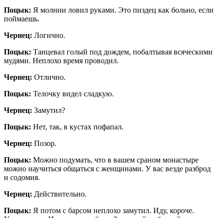
Поцык:
Я молнии ловил руками. Это пиздец как больно, если
поймаешь.
Чернец:
Логично.
Поцык:
Танцевал голый под дождем, побалтывая всяческими
мудями. Неплохо время проводил.
Чернец:
Отлично.
Поцык:
Телочку видел сладкую.
Чернец:
Замутил?
Поцык:
Нет, так, в кустах пофапал.
Чернец:
Позор.
Поцык:
Можно подумать, что в вашем сраном монастыре
можно научиться общаться с женщинами. У вас везде разброд
и содомия.
Чернец:
Действительно.
Поцык:
Я потом с барсом неплохо замутил. Иду, короче.