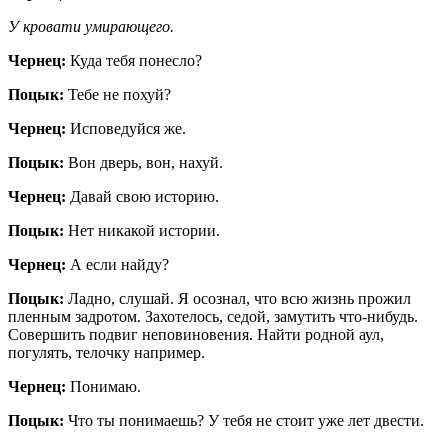
У кровати умирающего.
Чернец:
Куда тебя понесло?
Поцык:
Тебе не похуй?
Чернец:
Исповедуйся же.
Поцык:
Вон дверь, вон, нахуй.
Чернец:
Давай свою историю.
Поцык:
Нет никакой истории.
Чернец:
А если найду?
Поцык:
Ладно, слушай. Я осознал, что всю жизнь прожил
пленным задротом. Захотелось, седой, замутить что-нибудь.
Совершить подвиг неповиновения. Найти родной аул,
погулять, телочку например.
Чернец:
Понимаю.
Поцык:
Что ты понимаешь? У тебя не стоит уже лет двести.