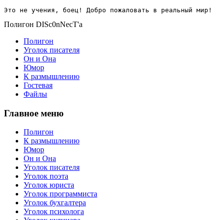
Это не учения, боец! Добро пожаловать в реальный мир!
Полигон DISc0nNecT'a
Полигон
Уголок писателя
Он и Она
Юмор
К размышлению
Гостевая
Файлы
Главное меню
Полигон
К размышлению
Юмор
Он и Она
Уголок писателя
Уголок поэта
Уголок юриста
Уголок программиста
Уголок бухгалтера
Уголок психолога