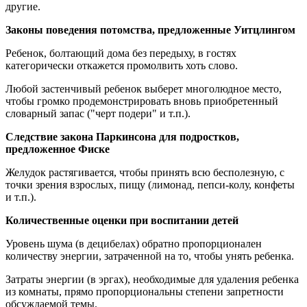
другие.
Законы поведения потомства, предложенные Уитцлингом
Ребенок, болтающий дома без передыху, в гостях
категорически откажется промолвить хоть слово.
Любой застенчивый ребенок выберет многолюдное место,
чтобы громко продемонстрировать вновь приобретенный
словарный запас ("черт подери" и т.п.).
Следствие закона Паркинсона для подростков,
предложенное Фиске
Желудок растягивается, чтобы принять всю бесполезную, с
точки зрения взрослых, пищу (лимонад, пепси-колу, конфеты
и т.п.).
Количественные оценки при воспитании детей
Уровень шума (в децибелах) обратно пропорционален
количеству энергии, затраченной на то, чтобы унять ребенка.
Затраты энергии (в эргах), необходимые для удаления ребенка
из комнаты, прямо пропорциональны степени запретности
обсуждаемой темы.