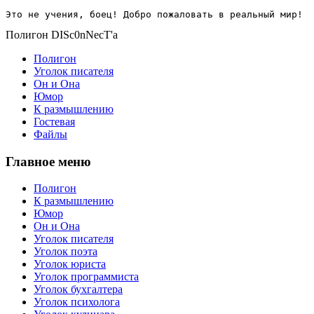
Это не учения, боец! Добро пожаловать в реальный мир!
Полигон DISc0nNecT'a
Полигон
Уголок писателя
Он и Она
Юмор
К размышлению
Гостевая
Файлы
Главное меню
Полигон
К размышлению
Юмор
Он и Она
Уголок писателя
Уголок поэта
Уголок юриста
Уголок программиста
Уголок бухгалтера
Уголок психолога