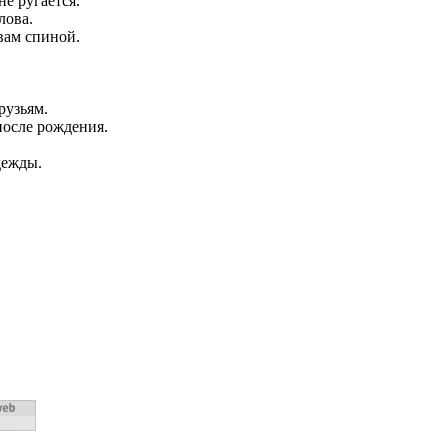
не ругается.
лова.
 вам спиной.
рузьям.
после рождения.
дежды.