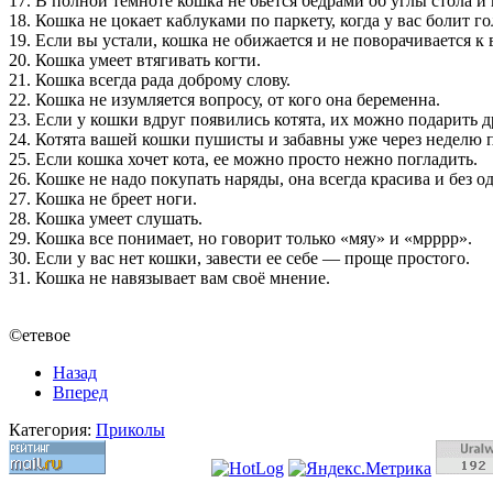
17. В полной темноте кошка не бьется бедрами об углы стола и 
18. Кошка не цокает каблуками по паркету, когда у вас болит го
19. Если вы устали, кошка не обижается и не поворачивается к
20. Кошка умеет втягивать когти.
21. Кошка всегда рада доброму слову.
22. Кошка не изумляется вопросу, от кого она беременна.
23. Если у кошки вдруг появились котята, их можно подарить д
24. Котята вашей кошки пушисты и забавны уже через неделю 
25. Если кошка хочет кота, ее можно просто нежно погладить.
26. Кошке не надо покупать наряды, она всегда красива и без о
27. Кошка не бреет ноги.
28. Кошка умеет слушать.
29. Кошка все понимает, но говорит только «мяу» и «мрррр».
30. Если у вас нет кошки, завести ее себе — проще простого.
31. Кошка не навязывает вам своё мнение.
©етевое
Назад
Вперед
Категория:
Приколы