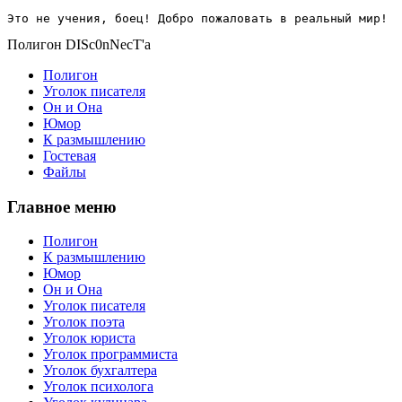
Это не учения, боец! Добро пожаловать в реальный мир!
Полигон DISc0nNecT'a
Полигон
Уголок писателя
Он и Она
Юмор
К размышлению
Гостевая
Файлы
Главное меню
Полигон
К размышлению
Юмор
Он и Она
Уголок писателя
Уголок поэта
Уголок юриста
Уголок программиста
Уголок бухгалтера
Уголок психолога