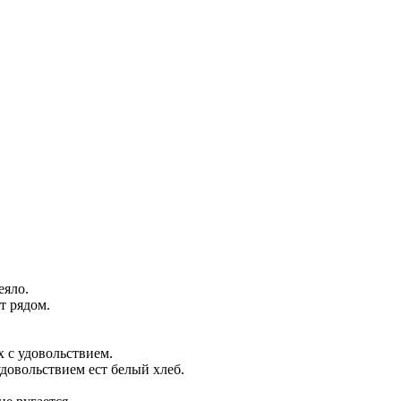
еяло.
т рядом.
х с удовольствием.
удовольствием ест белый хлеб.