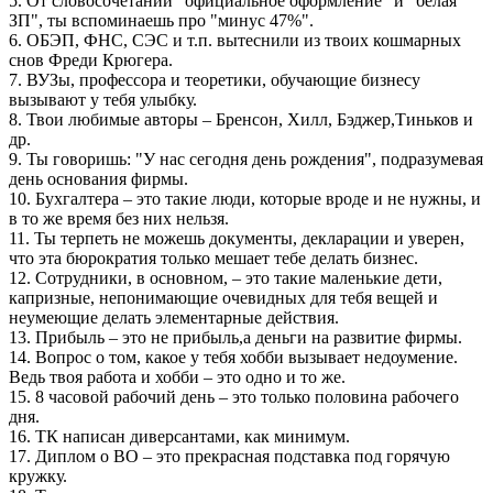
5. От словосочетаний "официальное оформление" и "белая
ЗП", ты вспоминаешь про "минус 47%".
6. ОБЭП, ФНС, СЭС и т.п. вытеснили из твоих кошмарных
снов Фреди Крюгера.
7. ВУЗы, профессора и теоретики, обучающие бизнесу
вызывают у тебя улыбку.
8. Твои любимые авторы – Бренсон, Хилл, Бэджер,Тиньков и
др.
9. Ты говоришь: "У нас сегодня день рождения", подразумевая
день основания фирмы.
10. Бухгалтера – это такие люди, которые вроде и не нужны, и
в то же время без них нельзя.
11. Ты терпеть не можешь документы, декларации и уверен,
что эта бюрократия только мешает тебе делать бизнес.
12. Сотрудники, в основном, – это такие маленькие дети,
капризные, непонимающие очевидных для тебя вещей и
неумеющие делать элементарные действия.
13. Прибыль – это не прибыль,а деньги на развитие фирмы.
14. Вопрос о том, какое у тебя хобби вызывает недоумение.
Ведь твоя работа и хобби – это одно и то же.
15. 8 часовой рабочий день – это только половина рабочего
дня.
16. ТК написан диверсантами, как минимум.
17. Диплом о ВО – это прекрасная подставка под горячую
кружку.