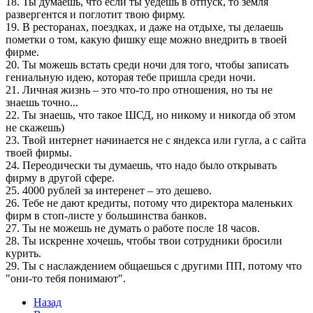
18. Ты думаешь, что если ты уедешь в отпуск, то земля
развергентся и поглотит твою фирму.
19. В ресторанах, поездках, и даже на отдыхе, ты делаешь
пометки о том, какую фишку еще можно внедрить в твоей
фирме.
20. Ты можешь встать среди ночи для того, чтобы записать
гениальную идею, которая тебе пришла среди ночи.
21. Личная жизнь – это что-то про отношения, но ты не
знаешь точно...
22. Ты знаешь, что такое ШСД, но никому и никогда об этом
не скажешь)
23. Твой интернет начинается не с яндекса или гугла, а с сайта
твоей фирмы.
24. Переодически ты думаешь, что надо было открывать
фирму в другой сфере.
25. 4000 рублей за интеренет – это дешево.
26. Тебе не дают кредиты, потому что директора маленьких
фирм в стоп-листе у большинства банков.
27. Ты не можешь не думать о работе после 18 часов.
28. Ты искренне хочешь, чтобы твои сотрудники бросили
курить.
29. Ты с наслаждением общаешься с другими ПП, потому что
"они-то тебя понимают".
Назад