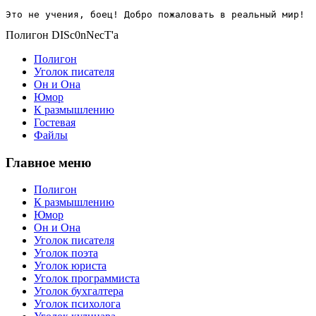
Это не учения, боец! Добро пожаловать в реальный мир!
Полигон DISc0nNecT'a
Полигон
Уголок писателя
Он и Она
Юмор
К размышлению
Гостевая
Файлы
Главное меню
Полигон
К размышлению
Юмор
Он и Она
Уголок писателя
Уголок поэта
Уголок юриста
Уголок программиста
Уголок бухгалтера
Уголок психолога