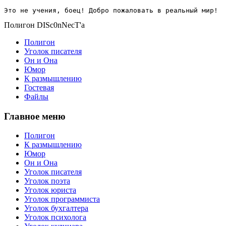
Это не учения, боец! Добро пожаловать в реальный мир!
Полигон DISc0nNecT'a
Полигон
Уголок писателя
Он и Она
Юмор
К размышлению
Гостевая
Файлы
Главное меню
Полигон
К размышлению
Юмор
Он и Она
Уголок писателя
Уголок поэта
Уголок юриста
Уголок программиста
Уголок бухгалтера
Уголок психолога