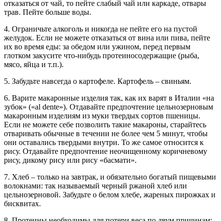
отказаться от чай, то пейте слабый чай или каркаде, отвары
трав. Пейте больше воды.
4. Ограничьте алкоголь и никогда не пейте его на пустой
желудок. Если не можете отказаться от вина или пива, пейте
их во время еды: за обедом или ужином, перед первым
глотком закусите что-нибудь протеиносодержащие (рыба,
мясо, яйца и т.п.).
5. Забудьте навсегда о картофеле. Картофель – свиньям.
6. Варите макаронные изделия так, как их варят в Италии «на
зубок» («al dente»). Отдавайте предпочтение цельнозерновым
макаронным изделиям из муки твердых сортов пшеницы.
Если не можете себе позволить такие макароны, старайтесь
отваривать обычные в течении не более чем 5 минут, чтобы
они оставались твердыми внутри. То же самое относится к
рису. Отдавайте предпочтение неочищенному коричневому
рису, дикому рису или рису «басмати».
7. Хлеб – только на завтрак, и обязательно богатый пищевыми
волокнами: так называемый черный ржаной хлеб или
цельнозерновой. Забудьте о белом хлебе, жареных пирожках и
бисквитах.
8. Протеины необходимы для потери веса по двум причинам: