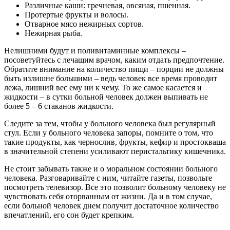
Различные каши: гречневая, овсяная, пшенная.
Протертые фрукты и волосы.
Отварное мясо нежирных сортов.
Нежирная рыба.
Нелишними будут и поливитаминные комплексы –
посоветуйтесь с лечащим врачом, каким отдать предпочтение.
Обратите внимание на количество пищи – порции не должны
быть излишне большими – ведь человек все время проводит
лежа, лишний вес ему ни к чему. То же самое касается и
жидкости – в сутки больной человек должен выпивать не
более 5 – 6 стаканов жидкости.
Следите за тем, чтобы у больного человека был регулярный
стул. Если у больного человека запоры, помните о том, что
такие продукты, как чернослив, фрукты, кефир и простокваша
в значительной степени усиливают перистальтику кишечника.
Не стоит забывать также и о моральном состоянии больного
человека. Разговаривайте с ним, читайте газеты, позвольте
посмотреть телевизор. Все это позволит больному человеку не
чувствовать себя оторванным от жизни. Да и в том случае,
если больной человек днем получит достаточное количество
впечатлений, его сон будет крепким.