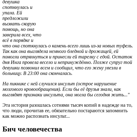
девушка
споткнулась и
упала. Ей
предложили
вызвать скорую
помощь, но она
заверила всех, что
всё в порядке и
что она споткнулась о камень всего лишь из-за новых туфель.
Так как она выглядела немного бледной и дрожащей, ей
помогли отряхнуться и принесли ей тарелку с едой. Остаток
дня Инга провела весело и непринуждённо. Позже супруг той
девушки позвонил всем и сообщил, что его жену увезли в
больницу. В 23:00 она скончалась.
На пикнике с ней случился инсульт (острое нарушение
мозгового кровообращения). Если бы её друзья знали, как
выглядят признаки инсульта, она могла бы сегодня жить..."
Эта история разошлась сотнями тысяч копий в надежде на то,
что люди, прочитав ее, обязательно постараются запомнить
как можно распознать инсульт...
Бич человечества