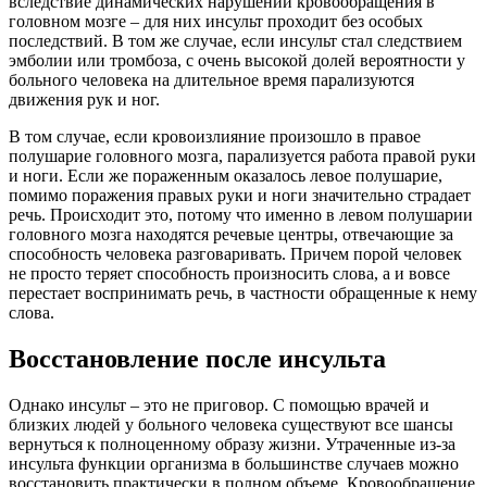
вследствие динамических нарушений кровообращения в
головном мозге – для них инсульт проходит без особых
последствий. В том же случае, если инсульт стал следствием
эмболии или тромбоза, с очень высокой долей вероятности у
больного человека на длительное время парализуются
движения рук и ног.
В том случае, если кровоизлияние произошло в правое
полушарие головного мозга, парализуется работа правой руки
и ноги. Если же пораженным оказалось левое полушарие,
помимо поражения правых руки и ноги значительно страдает
речь. Происходит это, потому что именно в левом полушарии
головного мозга находятся речевые центры, отвечающие за
способность человека разговаривать. Причем порой человек
не просто теряет способность произносить слова, а и вовсе
перестает воспринимать речь, в частности обращенные к нему
слова.
Восстановление после инсульта
Однако инсульт – это не приговор. С помощью врачей и
близких людей у больного человека существуют все шансы
вернуться к полноценному образу жизни. Утраченные из-за
инсульта функции организма в большинстве случаев можно
восстановить практически в полном объеме. Кровообращение