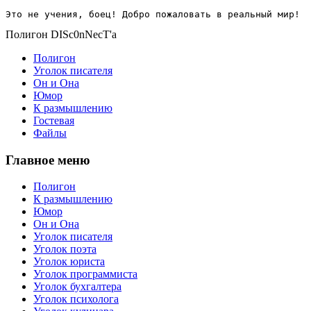
Это не учения, боец! Добро пожаловать в реальный мир!
Полигон DISc0nNecT'a
Полигон
Уголок писателя
Он и Она
Юмор
К размышлению
Гостевая
Файлы
Главное меню
Полигон
К размышлению
Юмор
Он и Она
Уголок писателя
Уголок поэта
Уголок юриста
Уголок программиста
Уголок бухгалтера
Уголок психолога