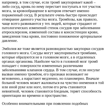
например, в том случае, если тромб закупоривает какой –
либо сосуд, кровь по нему перестает поступать в тот участок
мозга, за кровообращение в котором отвечает именно
пораженный сосуд. В результате очень быстро происходит
отмирание данного участка мозга. Тромбозы, как правило,
чаще всего развиваются у тех людей, которые страдают от
патологических изменений стенок сосудов при заболевании
атеросклерозом, изменений состава и консистенции крови,
замедления тока крови, постоянно пониженное артериальное
давление.
Эмболия же тоже является разновидностью закупорки сосудов
головного мозга. Сосуды могут закупориваться тромбами,
которые образуются не в головном мозге, а в отдаленных
органах организма. Наиболее часто в головной мозг тромб
попадает с поверхности измененных различными
заболеваниями клапанов сердца. В том случае, если инсульт
вызван именно тромбом, его признаки возникают не
мгновенно, а нарастают медленно, но планомерно. Вначале
больной человек может жаловаться на чувство онемения в той
или иной руке или ноге, потом его речь становится
невнятной, человек становится бледным, теряет способность
ориентации во времени и пространстве.
Особенно внимательными при появлении подобных