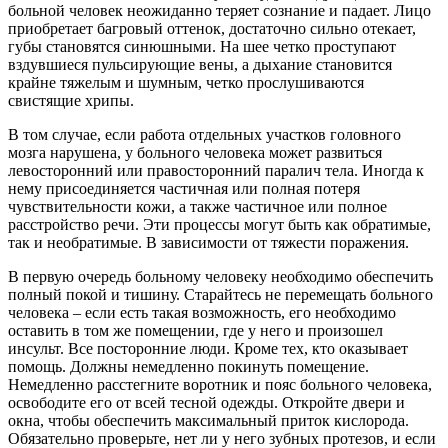
больной человек неожиданно теряет сознание и падает. Лицо
приобретает багровый оттенок, достаточно сильно отекает,
губы становятся синюшными. На шее четко проступают
вздувшиеся пульсирующие вены, а дыхание становится
крайне тяжелым и шумным, четко прослушиваются
свистящие хрипы.
В том случае, если работа отдельных участков головного
мозга нарушена, у больного человека может развиться
левосторонний или правосторонний паралич тела. Иногда к
нему присоединяется частичная или полная потеря
чувствительности кожи, а также частичное или полное
расстройство речи. Эти процессы могут быть как обратимые,
так и необратимые. В зависимости от тяжести поражения.
В первую очередь больному человеку необходимо обеспечить
полный покой и тишину. Старайтесь не перемещать больного
человека – если есть такая возможность, его необходимо
оставить в том же помещении, где у него и произошел
инсульт. Все посторонние люди. Кроме тех, кто оказывает
помощь. Должны немедленно покинуть помещение.
Немедленно расстегните воротник и пояс больного человека,
освободите его от всей тесной одежды. Откройте двери и
окна, чтобы обеспечить максимальный приток кислорода.
Обязательно проверьте, нет ли у него зубных протезов, и если