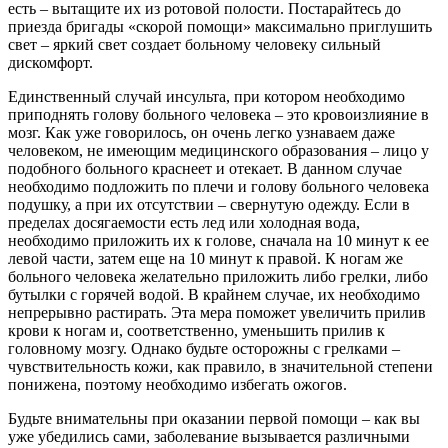
есть – вытащите их из ротовой полости. Постарайтесь до
приезда бригады «скорой помощи» максимально приглушить
свет – яркий свет создает больному человеку сильный
дискомфорт.
Единственный случай инсульта, при котором необходимо
приподнять голову больного человека – это кровоизлияние в
мозг. Как уже говорилось, он очень легко узнаваем даже
человеком, не имеющим медицинского образования – лицо у
подобного больного краснеет и отекает. В данном случае
необходимо подложить по плечи и голову больного человека
подушку, а при их отсутствии – свернутую одежду. Если в
пределах досягаемости есть лед или холодная вода,
необходимо приложить их к голове, сначала на 10 минут к ее
левой части, затем еще на 10 минут к правой. К ногам же
больного человека желательно приложить либо грелки, либо
бутылки с горячей водой. В крайнем случае, их необходимо
непрерывно растирать. Эта мера поможет увеличить прилив
крови к ногам и, соответственно, уменьшить прилив к
головному мозгу. Однако будьте осторожны с грелками –
чувствительность кожи, как правило, в значительной степени
понижена, поэтому необходимо избегать ожогов.
Будьте внимательны при оказании первой помощи – как вы
уже убедились сами, заболевание вызывается различными