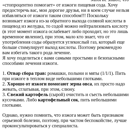
«стопроцентно помогает» от изжоги пищевая сода. Хочу
предостеречь вас, мои дорогие друзья, ни в коем случае нельзя
избавляться от изжоги таким способом!!! Поскольку
возникает изжога из-за обратного выхода соляной кислоты в
пищевод из желудка, то содой можно нейтрализовать кислоту
(в этот момент изжога ослабевает либо проходит, но это лишь
временное явление), при этом, мало кто знает, что от
употребления соды образуется углекислый газ, который еще
больше стимулирует выход кислоты. Поэтому рекомендую
вам избегать такого рода лечение.
Я хочу поделиться с вами самыми простыми и безопасными
способами лечения изжоги.
1.
Отвар сбора трав:
ромашки, полыни и мяты (1/1/1). Пить
при изжоге в теплом виде небольшими глотками.
2.
Хорошо от изжоги помогают зерна овса
, их просто надо
жевать, сглатывая, при этом, слюну.
3.
Свежий картофель
(сырой) очистить и съесть небольшими
кусочками. Либо
картофельный сок
, пить небольшими
глотками.
Однако, нужно помнить, что изжога может быть признаком
серьезной болезни, поэтому, при частом беспокойстве, лучше
проконсультироваться у специалиста.