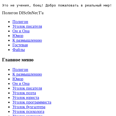
Это не учения, боец! Добро пожаловать в реальный мир!
Полигон DISc0nNecT'a
Полигон
Уголок писателя
Он и Она
Юмор
К размышлению
Гостевая
Файлы
Главное меню
Полигон
К размышлению
Юмор
Он и Она
Уголок писателя
Уголок поэта
Уголок юриста
Уголок программиста
Уголок бухгалтера
Уголок психолога