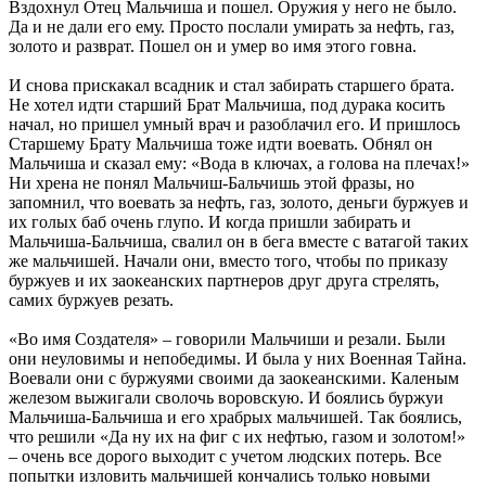
Вздохнул Отец Мальчиша и пошел. Оружия у него не было.
Да и не дали его ему. Просто послали умирать за нефть, газ,
золото и разврат. Пошел он и умер во имя этого говна.
И снова прискакал всадник и стал забирать старшего брата.
Не хотел идти старший Брат Мальчиша, под дурака косить
начал, но пришел умный врач и разоблачил его. И пришлось
Старшему Брату Мальчиша тоже идти воевать. Обнял он
Мальчиша и сказал ему: «Вода в ключах, а голова на плечах!»
Ни хрена не понял Мальчиш-Бальчишь этой фразы, но
запомнил, что воевать за нефть, газ, золото, деньги буржуев и
их голых баб очень глупо. И когда пришли забирать и
Мальчиша-Бальчиша, свалил он в бега вместе с ватагой таких
же мальчишей. Начали они, вместо того, чтобы по приказу
буржуев и их заокеанских партнеров друг друга стрелять,
самих буржуев резать.
«Во имя Создателя» – говорили Мальчиши и резали. Были
они неуловимы и непобедимы. И была у них Военная Тайна.
Воевали они с буржуями своими да заокеанскими. Каленым
железом выжигали сволочь воровскую. И боялись буржуи
Мальчиша-Бальчиша и его храбрых мальчишей. Так боялись,
что решили «Да ну их на фиг с их нефтью, газом и золотом!»
– очень все дорого выходит с учетом людских потерь. Все
попытки изловить мальчишей кончались только новыми