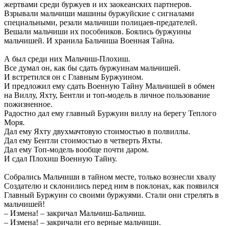
жертвами среди буржуев и их заокеанских партнеров.
Взрывали мальчиши машины буржуйские с сигналами
специальными, резали мальчиши полицаев-предателей.
Вешали мальчиши их пособников. Боялись буржуины
мальчишей. И хранила Бальчиша Военная Тайна.
А был среди них Мальчиш-Плохиш.
Все думал он, как бы сдать буржуинам мальчишей.
И встретился он с Главным Буржуином.
И предложил ему сдать Военную Тайну Мальчишей в обмен
на Виллу, Яхту, Бентли и топ-модель в личное пользование
пожизненное.
Радостно дал ему главный Буржуин виллу на берегу Теплого
Моря.
Дал ему Яхту двухмачтовую стоимостью в полвиллы.
Дал ему Бентли стоимостью в четверть Яхты.
Дал ему Топ-модель вообще почти даром.
И сдал Плохиш Военную Тайну.
Собрались Мальчиши в тайном месте, только вознесли хвалу
Создателю и склонились перед ним в поклонах, как появился
Главный Буржуин со своими буржуями. Стали они стрелять в
мальчишей!
– Измена! – закричал Мальчиш-Бальчиш.
– Измена! – закричали его верные мальчиши.