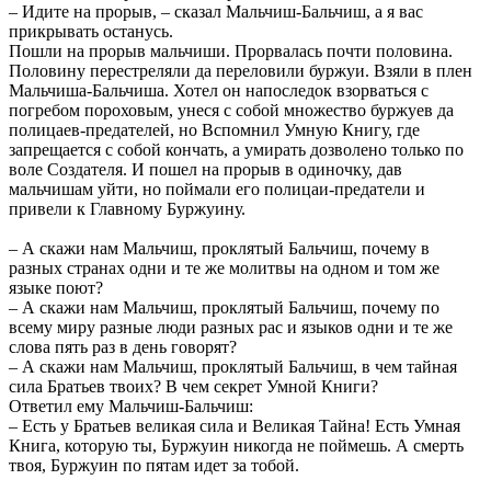
– Идите на прорыв, – сказал Мальчиш-Бальчиш, а я вас
прикрывать останусь.
Пошли на прорыв мальчиши. Прорвалась почти половина.
Половину перестреляли да переловили буржуи. Взяли в плен
Мальчиша-Бальчиша. Хотел он напоследок взорваться с
погребом пороховым, унеся с собой множество буржуев да
полицаев-предателей, но Вспомнил Умную Книгу, где
запрещается с собой кончать, а умирать дозволено только по
воле Создателя. И пошел на прорыв в одиночку, дав
мальчишам уйти, но поймали его полицаи-предатели и
привели к Главному Буржуину.
– А скажи нам Мальчиш, проклятый Бальчиш, почему в
разных странах одни и те же молитвы на одном и том же
языке поют?
– А скажи нам Мальчиш, проклятый Бальчиш, почему по
всему миру разные люди разных рас и языков одни и те же
слова пять раз в день говорят?
– А скажи нам Мальчиш, проклятый Бальчиш, в чем тайная
сила Братьев твоих? В чем секрет Умной Книги?
Ответил ему Мальчиш-Бальчиш:
– Есть у Братьев великая сила и Великая Тайна! Есть Умная
Книга, которую ты, Буржуин никогда не поймешь. А смерть
твоя, Буржуин по пятам идет за тобой.