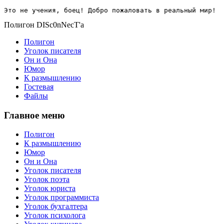
Это не учения, боец! Добро пожаловать в реальный мир!
Полигон DISc0nNecT'a
Полигон
Уголок писателя
Он и Она
Юмор
К размышлению
Гостевая
Файлы
Главное меню
Полигон
К размышлению
Юмор
Он и Она
Уголок писателя
Уголок поэта
Уголок юриста
Уголок программиста
Уголок бухгалтера
Уголок психолога