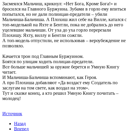
Засмеялся Мальчиш, крикнул: «Нет Бога, Кроме Бога!» и
бросился на Главного Буржуина. Зубами в горло ему впиться
попытался, но не дали полиицаи-предатели – убили
Мальчиша-Бальчиша. А Плохиш жил себе на Вилле, катался с
топ-моделькой на Яхте и Бентли, пока не добрались до него
уцелевшие мальчиши. От уха до уха горло перерезали
Плохишу. Яхту, виллу и Бентли сожгли.
А топ-модель отпустили, не использовав – вероубеждение не
позволяло.
Качается трон под Главным Буржуином.
Боятся по улицам ходить полицаи-предатели.
Все больше мальчишей за оружие берется и Умную Книгу
читает.
И Мальчиша-Бальчиша вспоминают, как Героя.
А про Плохиша добавляют «Да воздаст ему Создатель по
заслугам на том свете, как воздал на этом».
Тут и сказке конец, а кто решил Умную Книгу почитать –
молодец!
Источник
Назад
Вперед